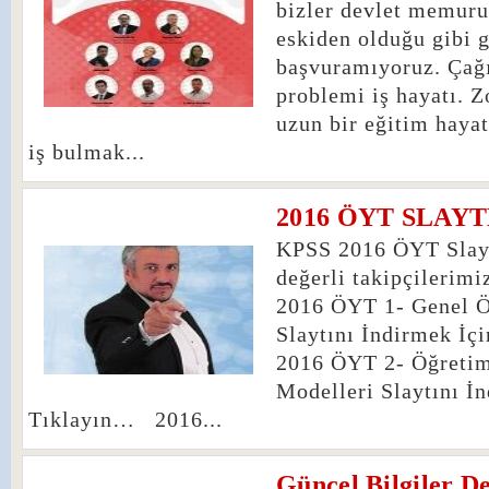
bizler devlet memuru
eskiden olduğu gibi g
başvuramıyoruz. Çağ
problemi iş hayatı. Z
uzun bir eğitim hayat
iş bulmak...
2016 ÖYT SLAYTL
1
KPSS 2016 ÖYT Slayt
değerli takipçilerimi
2016 ÖYT 1- Genel Ö
Slaytını İndirmek İ
2016 ÖYT 2- Öğreti
Modelleri Slaytını İ
Tıklayın… 2016...
Güncel Bilgiler D
0