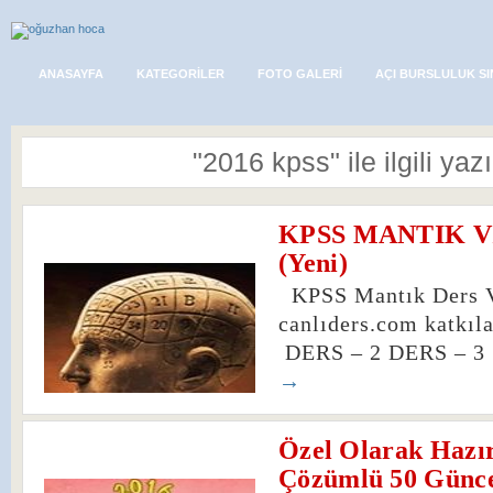
ANASAYFA
KATEGORILER
FOTO GALERI
AÇI BURSLULUK SI
"2016 kpss" ile ilgili yazı
KPSS MANTIK 
0
(Yeni)
KPSS Mantık Ders 
canlıders.com katkı
DERS – 2 DERS – 
→
Özel Olarak Hazı
0
Çözümlü 50 Günc