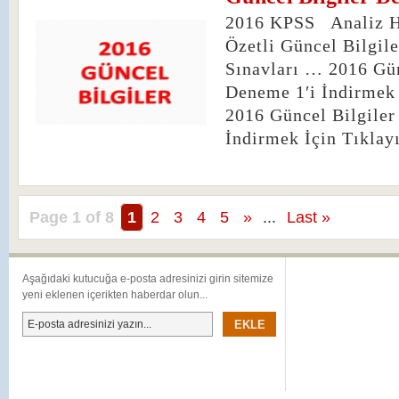
2016 KPSS Analiz 
Özetli Güncel Bilgil
Sınavları … 2016 Gün
Deneme 1′i İndirmek
2016 Güncel Bilgiler
İndirmek İçin Tıkla
Page 1 of 8
1
2
3
4
5
»
...
Last »
Aşağıdaki kutucuğa e-posta adresinizi girin sitemize
yeni eklenen içerikten haberdar olun...