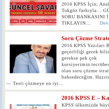
2016 KPSS İçin; Ana
Tokgöz farkıyla… 
SORU BANKASINI 
TIKLAYIN…
Dev
Soru Çözme Strate
0
2016 KPSS Yazıları 
geçerliliği gerek bil
gerekse pek çok
kursiyerimin tecrübe
olan soru çözme strat
bahsedeceğim. Hazırs
— Testi çözmeye en iyi...
2016 KPSS E – K
0
KPSS ülkemizde büyük