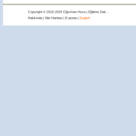
Copyright © 2010-2025 Oğuzhan Hoca | Eğitime Dair…
Hakkında
|
Site Haritasi
|
E-posta
|
English