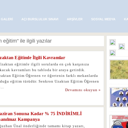
 GALERI
AÇI BURSLULUK SINAVI
ARŞIVLER
SOSYAL MEDYA
K
eğitim" ile ilgili yazılar
zaktan Eğitimle İlgili Kavramlar
aktan eğitimle ilgili sorularda en çok karşınıza
kacak kavramları bu tabloda bir araya getirdik.
zaktan Eğitim Öğrenen ve öğretenin farklı mekanlarda
lduğu eğitim türüdür. Senkron Uzaktan Eğitim Öğrenen
...
Devamını okuyun »
aziran Sonuna Kadar % 75 İNDİRİMLİ
nanılmaz Kampanya
ğuzhan Ünal önderliğinde tamamı kitap yazarı,