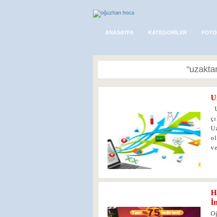
ANASAYFA
KATEGORILER
FOTO
"uzaktan 
U
0
Uz
çı
U
o
ve
H
0
İ
O