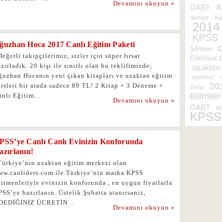
Devamını okuyun »
K
ÖABT
dersler
Ka
2014
KPSS
ğuzhan Hoca 2017 Canlı Eğitim Paketi
Şifreleri
ğerli takipçilerimiz, sizler için süper fırsat
Edebiyat 
zırladık. 20 kişi ile sınırlı olan bu teklifimizde;
uzaktan 
ğuzhan Hocanın yeni çıkan kitapları ve uzaktan eğitim
seminer
20
rsleri bir arada sadece 89 TL! 2 Kitap + 3 Deneme +
Zeka
Bilimleri
anlı Eğitim...
Devamını okuyun »
ÖABT
kp
KPSS
PSS’ye Canlı Canlı Evinizin Konforunda
azırlanın!
ürkiye’nin uzaktan eğitim merkezi olan
ww.canliders.com ile Türkiye’nin marka KPSS
itmenleriyle evinizin konforunda , en uygun fiyatlarla
SS’ye hazırlanın. Üstelik Şubatta atanırsanız,
DEDİĞİNİZ ÜCRETİN...
Devamını okuyun »