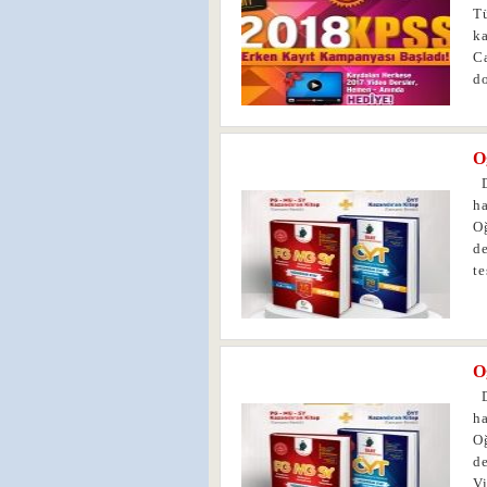
T
ka
Ca
d
O
0
De
ha
O
de
te
O
0
De
ha
O
de
Vi