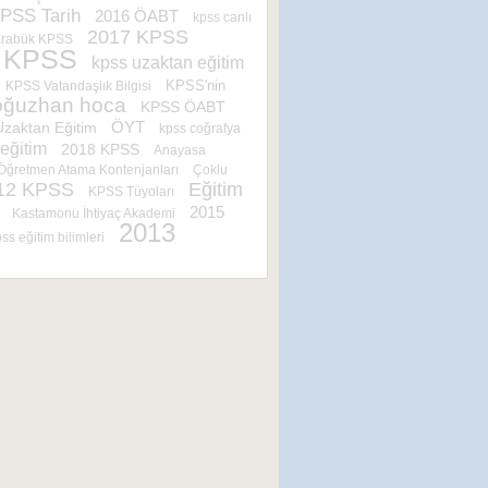
PSS Tarih
2016 ÖABT
kpss canlı
2017 KPSS
rabük KPSS
 KPSS
kpss uzaktan eğitim
KPSS'nin
KPSS Vatandaşlık Bilgisi
oğuzhan hoca
KPSS ÖABT
ÖYT
Uzaktan Eğitim
kpss coğrafya
eğitim
2018 KPSS
Anayasa
Öğretmen Atama Kontenjanları
Çoklu
12 KPSS
Eğitim
KPSS Tüyoları
2015
Kastamonu İhtiyaç Akademi
2013
ss eğitim bilimleri