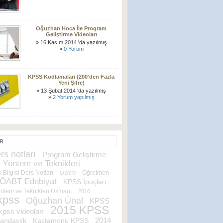
Oğuzhan Hoca İle Program
Geliştirme Videoları
» 16 Kasım 2014 'da yazılmış
»
0 Yorum
KPSS Kodlamaları (200′den Fazla
Yeni Şifre)
» 13 Şubat 2014 'da yazılmış
»
2 Yorum yapılmış
ER
rs notları
Program Geliştirme
 Yöntem ve Teknikleri
 Bilgisi Ders Notları
Öğretmen
ÖSYM
ÖABT Edebiyat
KPSS İpuçları
ntem ve Teknikleri Uzmanı
2010
kpss
Oğuzhan Ünal
KPSS
2015 KPSS
kpss videoları
2014
andaşlık
Kastamonu KPSS