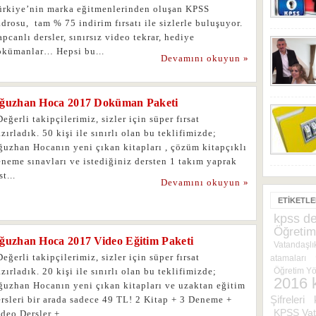
ürkiye’nin marka eğitmenlerinden oluşan KPSS
drosu, tam % 75 indirim fırsatı ile sizlerle buluşuyor.
pcanlı dersler, sınırsız video tekrar, hediye
okümanlar… Hepsi bu...
Devamını okuyun »
ğuzhan Hoca 2017 Doküman Paketi
ğerli takipçilerimiz, sizler için süper fırsat
zırladık. 50 kişi ile sınırlı olan bu teklifimizde;
ğuzhan Hocanın yeni çıkan kitapları , çözüm kitapçıklı
neme sınavları ve istediğiniz dersten 1 takım yaprak
st...
Devamını okuyun »
ETIKETL
kpss de
Öğretim
ğuzhan Hoca 2017 Video Eğitim Paketi
Vatandaşlık
ğerli takipçilerimiz, sizler için süper fırsat
atamaları
zırladık. 20 kişi ile sınırlı olan bu teklifimizde;
Öğretim Yö
2016 
ğuzhan Hocanın yeni çıkan kitapları ve uzaktan eğitim
Şifreleri
rsleri bir arada sadece 49 TL! 2 Kitap + 3 Deneme +
KPSS Vat
deo Dersler +...