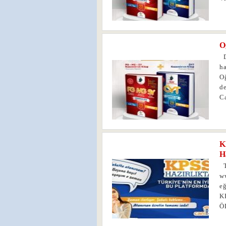
O
0
De
ha
O
de
C
K
0
H
T
w
eğ
KP
Ö