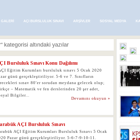
 GALERI
AÇI BURSLULUK SINAVI
ARŞIVLER
SOSYAL MEDYA
K
 kategorisi altındaki yazılar
ÇI Bursluluk Sınavı Konu Dağılımı
ÇI Eğitim Kurumları bursluluk sınavı 5 Ocak 2020
zar günü gerçekleştiriliyor. 5-6 ve 7. Sınıfların
irecekleri sınav 80′er sorudan meydana gelecek olup;
rkçe – Matematik ve fen derslerinden 20 şer adet,
syal Bilgiler...
Devamını okuyun »
arabük AÇI Bursluluk Sınavı
arabük AÇI Eğitim Kurumları Bursluluk Sınavı 5 Ocak
20 Pazar günü gerçekleştiriliyor. 5-6-7-9-10-11.