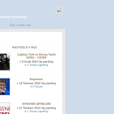
ARABÜK'ÜN HABERI
RASTGELE 5 YAZI
Çağdaş Türk ve Dünya Tarihi
SORU – CEVAP
» 9 Ocak 2014 'da yazılmış
»
1 Yorum yapılmış
Başlarken
» 19 Temmuz 2010 'da yazılmış
»
0 Yorum
KPSS’NİN ŞİFRELERİ
» 21 Temmuz 2014 'da yazılmış
»
1 Yorum yapılmış