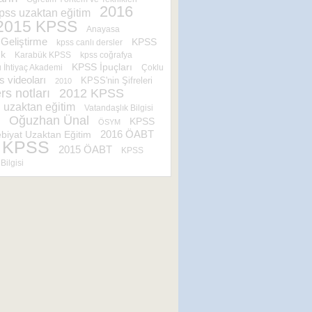
2016
pss uzaktan eğitim
2015 KPSS
Anayasa
Geliştirme
KPSS
kpss canlı dersler
ık
Karabük KPSS
kpss coğrafya
KPSS İpuçları
İhtiyaç Akademi
Çoklu
s videoları
KPSS'nin Şifreleri
2010
rs notları
2012 KPSS
uzaktan eğitim
Vatandaşlık Bilgisi
Oğuzhan Ünal
KPSS
ÖSYM
iyat Uzaktan Eğitim
2016 ÖABT
 KPSS
2015 ÖABT
KPSS
Bilgisi