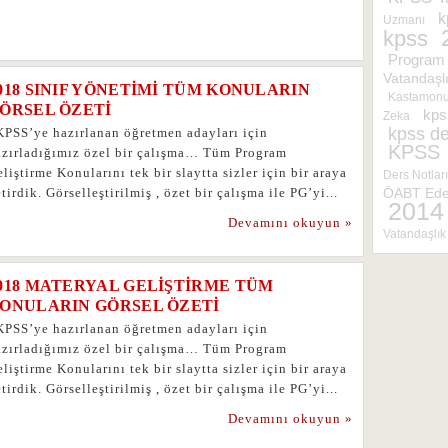
k
Uzmanı
kpss
Program 
Vatandaşl
018 SINIF YÖNETİMİ TÜM KONULARIN
Kastamonu 
ÖRSEL ÖZETİ
kps
Zeka
kpss de
PSS’ye hazırlanan öğretmen adayları için
KPSS
azırladığımız özel bir çalışma… Tüm Program
liştirme Konularını tek bir slaytta sizler için bir araya
Ders Notları
tirdik. Görselleştirilmiş , özet bir çalışma ile PG’yi...
ÖABT Edeb
2014
Devamını okuyun »
Vatandaşlık 
018 MATERYAL GELİŞTİRME TÜM
ONULARIN GÖRSEL ÖZETİ
PSS’ye hazırlanan öğretmen adayları için
azırladığımız özel bir çalışma… Tüm Program
liştirme Konularını tek bir slaytta sizler için bir araya
tirdik. Görselleştirilmiş , özet bir çalışma ile PG’yi...
Devamını okuyun »