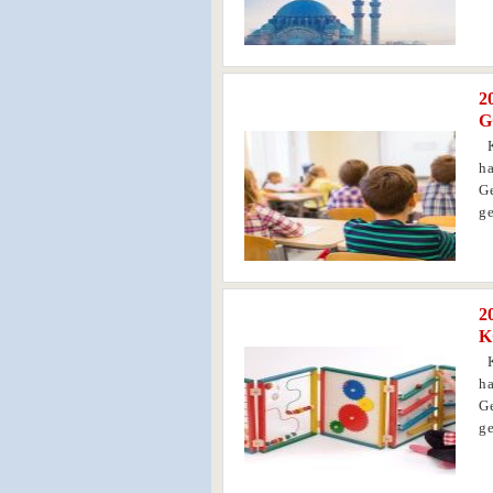
2
0
G
K
h
Ge
ge
2
0
K
K
h
Ge
ge