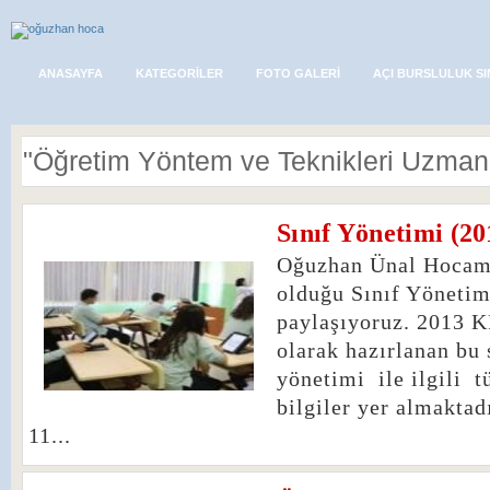
ANASAYFA
KATEGORILER
FOTO GALERI
AÇI BURSLULUK SI
"Öğretim Yöntem ve Teknikleri Uzmanı" i
Sınıf Yönetimi (2
6
Oğuzhan Ünal Hocamı
olduğu Sınıf Yönetimi
paylaşıyoruz. 2013 K
olarak hazırlanan bu s
yönetimi ile ilgili 
bilgiler yer almakta
11...