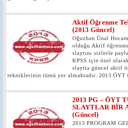
Aktif Öğrenme Tek
2
(2013 Güncel)
Oğuzhan Ünal Hocamı
olduğu Aktif öğrenme
slaytını sizlerle pay
KPSS için özel olara
slaytta güncel aktif 
tekniklerinin tümü yer almaktadır. 2013 ÖYT 8
2013 PG – ÖYT 
19
SLAYTLAR BİR 
(Güncel)
2013 PROGRAM GE