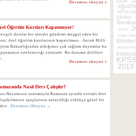
Ünal
2
Devamını okuyun »
oğuzh
KPSS ÖAB
Şifreleri
Teknikler
zel Öğretim Kursları Kapanmıyor!
2
ÖSYM
evgili dostlar bir süredir gündemi meşgul eden bir
Çoklu Zek
onu; özel öğretim kurslarının kapatılması. Ancak Milli
Bilimleri
ğitim Bakanlığından aldığımız çok sağlam duyumlar bu
Kastamonu 
apanmanın erteleneceği yönünde. Bu durumu delilleri
Edebiyat
KPS
e...
Devamını okuyun »
2013
amazanda Nasıl Ders Çalışılır?
nes Hocamızın sunumuyla Ramazan ayında verimli ders
lışabilmenin ipuçlarının anlatıldığı oldukça güzel bir
ideo.
Devamını Okuyun →