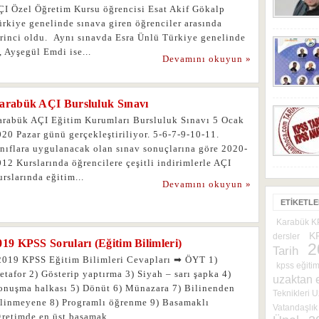
ÇI Özel Öğretim Kursu öğrencisi Esat Akif Gökalp
rkiye genelinde sınava giren öğrenciler arasında
irinci oldu. Aynı sınavda Esra Ünlü Türkiye genelinde
, Ayşegül Emdi ise...
Devamını okuyun »
arabük AÇI Bursluluk Sınavı
arabük AÇI Eğitim Kurumları Bursluluk Sınavı 5 Ocak
20 Pazar günü gerçekleştiriliyor. 5-6-7-9-10-11.
ınıflara uygulanacak olan sınav sonuçlarına göre 2020-
12 Kurslarında öğrencilere çeşitli indirimlerle AÇI
rslarında eğitim...
Devamını okuyun »
ETIKETL
Karabük 
K
dersler
019 KPSS Soruları (Eğitim Bilimleri)
2
Tarih
019 KPSS Eğitim Bilimleri Cevapları ➡ ÖYT 1)
kpss eğitim
tafor 2) Gösterip yaptırma 3) Siyah – sarı şapka 4)
uzaktan 
onuşma halkası 5) Dönüt 6) Münazara 7) Bilinenden
Teknikleri 
ilinmeyene 8) Programlı öğrenme 9) Basamaklı
Vatandaşlık 
ğretimde en üst basamak...