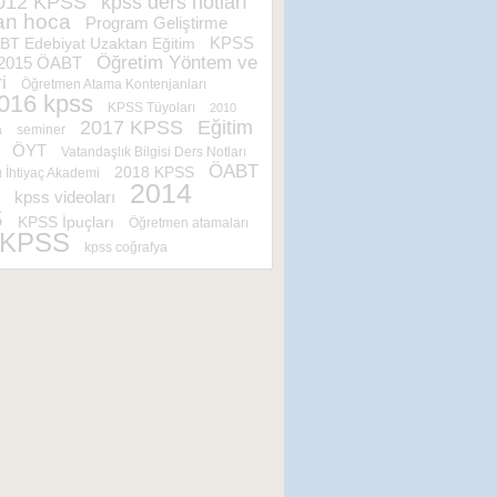
kpss ders notları
012 KPSS
an hoca
Program Geliştirme
KPSS
T Edebiyat Uzaktan Eğitim
Öğretim Yöntem ve
2015 ÖABT
i
Öğretmen Atama Kontenjanları
016 kpss
KPSS Tüyoları
2010
2017 KPSS
Eğitim
a
seminer
ÖYT
Vatandaşlık Bilgisi Ders Notları
ÖABT
2018 KPSS
İhtiyaç Akademi
2014
kpss videoları
S
KPSS İpuçları
Öğretmen atamaları
 KPSS
kpss coğrafya