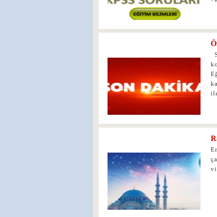
Ö
0
S
k
E
k
il
R
0
E
ça
v