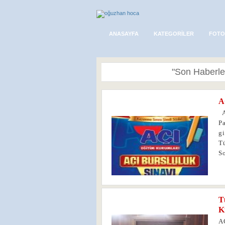
ANASAYFA
KATEGORILER
FOTO
"Son Haberler
A
0
A
Pa
g
Tü
So
T
0
K
A