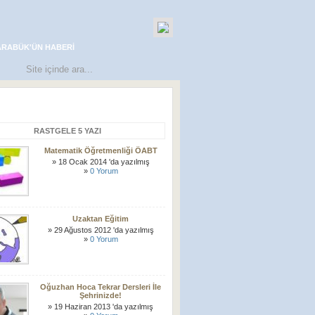
ARABÜK'ÜN HABERI
RASTGELE 5 YAZI
Matematik Öğretmenliği ÖABT
» 18 Ocak 2014 'da yazılmış
»
0 Yorum
Uzaktan Eğitim
» 29 Ağustos 2012 'da yazılmış
»
0 Yorum
Oğuzhan Hoca Tekrar Dersleri İle
Şehrinizde!
» 19 Haziran 2013 'da yazılmış