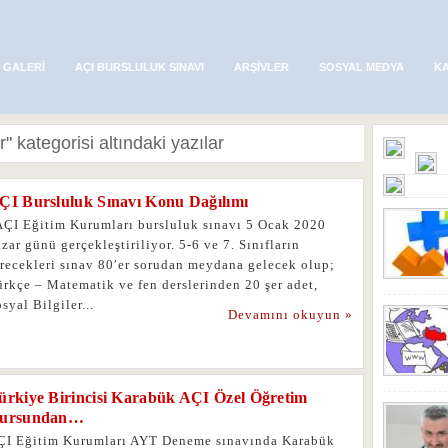
 GALERI
AÇI BURSLULUK SINAVI
ARŞIVLER
SOSYAL MEDYA
K
" kategorisi altındaki yazılar
ÇI Bursluluk Sınavı Konu Dağılımı
ÇI Eğitim Kurumları bursluluk sınavı 5 Ocak 2020
zar günü gerçekleştiriliyor. 5-6 ve 7. Sınıfların
irecekleri sınav 80′er sorudan meydana gelecek olup;
rkçe – Matematik ve fen derslerinden 20 şer adet,
syal Bilgiler...
Devamını okuyun »
ürkiye Birincisi Karabük AÇI Özel Öğretim
ursundan…
ÇI Eğitim Kurumları AYT Deneme sınavında Karabük