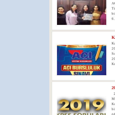
A
Tü
b
6.
K
0
K
20
S
20
Ku
2
0
2
Me
K
b
ö