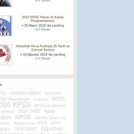
»
0 Yorum
2015 KPSS Tekrar ve Kamp
Programlarımız
» 30 Mayıs 2015 'da yazılmış
»
0 Yorum
Abdullah Hoca Farkıyla 25 Tarih ve
Güncel Sorusu
» 19 Ağustos 2014 'da yazılmış
»
0 Yorum
ER
uzaktan eğitim
KPSS
kpss canlı
KPSS
PSS Vatandaşlık
Anayasa
015 KPSS
KPSS'nin Şifreleri
kpss
2016 ÖABT
 bilimleri
KPSS
eğitim
Öğretim Yöntem ve
Kastamonu KPSS
Uzmanı
KPSS
Oğuzhan
2014 ÖABT
Bilgisi