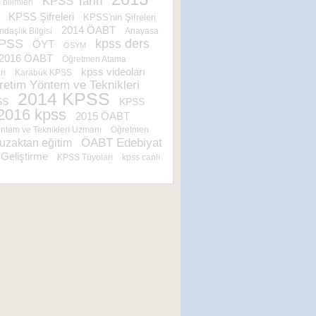
KPSS Tarih
 bilimleri
KPSS Şifreleri
KPSS'nin Şifreleri
2014 ÖABT
daşlık Bilgisi
Anayasa
kpss ders
KPSS
ÖYT
ÖSYM
2016 ÖABT
Öğretmen Atama
kpss videoları
rı
Karabük KPSS
retim Yöntem ve Teknikleri
2014 KPSS
SS
KPSS
2016 kpss
2015 ÖABT
ntem ve Teknikleri Uzmanı
Öğretmen
uzaktan eğitim
ÖABT Edebiyat
Geliştirme
KPSS Tüyoları
kpss canlı