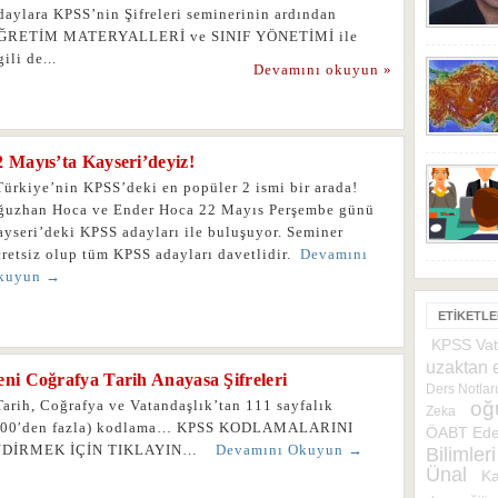
daylara KPSS’nin Şifreleri seminerinin ardından
ĞRETİM MATERYALLERİ ve SINIF YÖNETİMİ ile
gili de...
Devamını okuyun »
2 Mayıs’ta Kayseri’deyiz!
ürkiye’nin KPSS’deki en popüler 2 ismi bir arada!
ğuzhan Hoca ve Ender Hoca 22 Mayıs Perşembe günü
ayseri’deki KPSS adayları ile buluşuyor. Seminer
cretsiz olup tüm KPSS adayları davetlidir.
Devamını
kuyun →
ETIKETL
KPSS Vat
uzaktan 
eni Coğrafya Tarih Anayasa Şifreleri
Ders Notları
arih, Coğrafya ve Vatandaşlık’tan 111 sayfalık
oğ
Zeka
200′den fazla) kodlama… KPSS KODLAMALARINI
ÖABT Edeb
NDİRMEK İÇİN TIKLAYIN…
Devamını Okuyun →
Bilimleri
Ünal
K