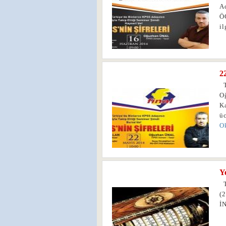
A
Ö
il
2
0
T
O
K
ü
O
Y
0
T
(
İ