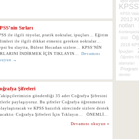
kpss eğitim
KPSS
KPSS Vatan
2012 
notları
PSS’nin Sırları
Kontenjanla
SS ile ilgili tüyolar, pratik noktalar, ipuçları… Eğitim
Öğ
2010
limleri ile ilgili dikkat etmeniz gereken noktalar…
2018 KP
epsi bu slaytta, Bülent Hocadan sizlere… KPSS’NİN
İpuçları
IRLARINI İNDİRMEK İÇİN TIKLAYIN…
Devamını
Öğretim Yö
kuyun →
atamaları
Program 
dersler
oğrafya Şifreleri
akipçilerimizin gönderdiği 35 adet Coğrafya Şifresini
zlerle paylaşıyoruz. Bu şifreler Coğrafya öğrenmenizi
laylaştıracak ve KPSS hazırlık sürecinde sizlere destek
lacaktır. Coğrafya Şifreleri İçin Tıklayın… ÖNEMLİ...
Devamını okuyun »