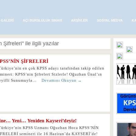
 GALERI
AÇI BURSLULUK SINAVI
ARŞIVLER
SOSYAL MEDYA
K
Şifreleri" ile ilgili yazılar
PSS’NİN ŞİFRELERİ
ürkiye’nin en çok KPSS adayı tarafından takip edilen
mineri: KPSS’nin Şifreleri Sizlerle! Oğuzhan Ünal’ın
eyifli Sunumuyla…
Devamını Okuyun →
ine… Yeni… Yeniden Kayseri’deyiz!
ürkiye’nin KPSS Uzmanı Oğuzhan Hoca KPSS’NİN
İFRELERİ semineri ile 16 Haziran’da KAYSERİ’de!