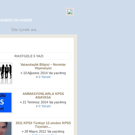
ARABÜK'ÜN HABERI
RASTGELE 5 YAZI
Vatandaşlık Bilgisi – Normlar
Hiyerarşisi
» 10 Ağustos 2014 'da yazılmış
»
0 Yorum
ANİMASYONLARLA KPSS
ANAYASA
» 21 Temmuz 2014 'da yazılmış
»
0 Yorum
2011 KPSS Türkiye 12.sinden KPSS
Tüyoları…
» 28 Mayıs 2012 'da yazılmış