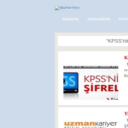
ANASAYFA
KATEGORILER
FOTO
"KPSS’nin 
K
1
T
se
K
Y
0
T
Ş