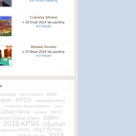
»
6 Yorum yapılmış
Coğrafya Şifreleri
» 18 Ocak 2014 'da yazılmış
»
0 Yorum
Mülakat Soruları
» 10 Nisan 2018 'da yazılmış
»
0 Yorum
ER
kpss
andaşlık
kpss coğrafya
KPSS
eğitim
Vatandaşlık Bilgisi
Kastamonu İhtiyaç Akademi
Çoklu
uzhan hoca
KPSS
seminer
Eğitim
iyat Uzaktan Eğitim
2015 KPSS
Oğuzhan
2017 KPSS
astamonu KPSS
2013