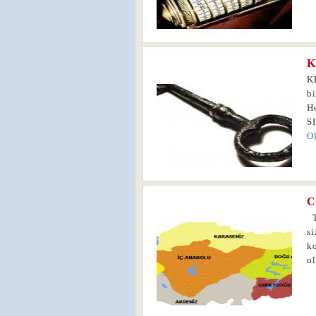
K
0
KP
bi
H
S
O
C
0
T
si
ko
o