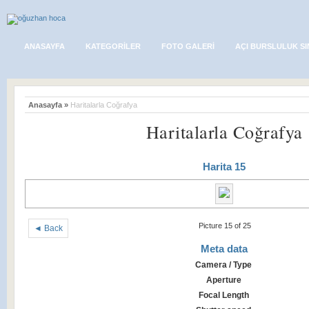
ANASAYFA
KATEGORILER
FOTO GALERI
AÇI BURSLULUK SI
Anasayfa
»
Haritalarla Coğrafya
Haritalarla Coğrafya
Harita 15
Picture 15 of 25
◄ Back
Meta data
Camera / Type
Aperture
Focal Length