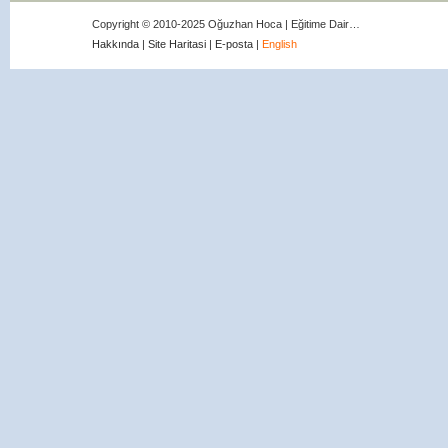
Copyright © 2010-2025 Oğuzhan Hoca | Eğitime Dair…
Hakkında
|
Site Haritasi
|
E-posta
|
English