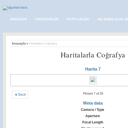
ANASAYFA
KATEGORILER
FOTO GALERI
AÇI BURSLULUK SI
Anasayfa
»
Haritalarla Coğrafya
Haritalarla Coğrafya
Harita 7
Picture 7 of 25
◄ Back
Meta data
Camera / Type
Aperture
Focal Length