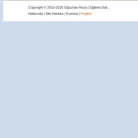
Copyright © 2010-2025 Oğuzhan Hoca | Eğitime Dair…
Hakkında
|
Site Haritasi
|
E-posta
|
English