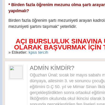
* Birden fazla öğrenim mezunu olma şartı arayan
yapılmalı?
Birden fazla öğrenim şartı mezuniyeti arayan kadrol
mezuniyeti şartını taşımak” yeterlidir.
AÇI BURSLULUK SINAVINA
OLARAK BAŞVURMAK İÇİN TI
» Etiketler:
kpss tercih
ADMIN KIMDIR?
Oğuzhan Ünal; sıcak bir mayıs sabahı 
dünyaya, ailesinin 3. ve sonuncu çocuğu 
eğitimini D.Ç 50. yıl ve Mimar Sinan İlkö
gerçekleştirdikten sonra ortaokul eğitim
İlköğretim okulunda okul ikincisi olarak bi
sonunda gerçekleştirilen fen liseleri sı