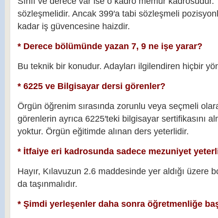
Sınıf ve derece var ise o kadro memur kadrosudur. 
sözleşmelidir. Ancak 399′a tabi sözleşmeli pozisyo
kadar iş güvencesine haizdir.
* Derece bölümünde yazan 7, 9 ne işe yarar?
Bu teknik bir konudur. Adayları ilgilendiren hiçbir 
* 6225 ve Bilgisayar dersi görenler?
Örgün öğrenim sırasında zorunlu veya seçmeli olara
görenlerin ayrıca 6225′teki bilgisayar sertifikasını a
yoktur. Örgün eğitimde alınan ders yeterlidir.
* İtfaiye eri kadrosunda sadece mezuniyet yeterl
Hayır, Kılavuzun 2.6 maddesinde yer aldığı üzere boy
da taşınmalıdır.
* Şimdi yerleşenler daha sonra öğretmenliğe ba