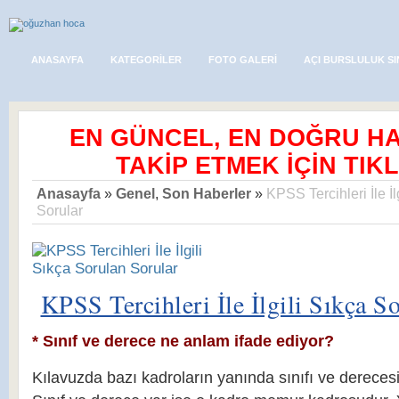
ANASAYFA
KATEGORILER
FOTO GALERI
AÇI BURSLULUK SI
EN GÜNCEL, EN DOĞRU H
TAKİP ETMEK İÇİN TIKL
Anasayfa
»
Genel
,
Son Haberler
»
KPSS Tercihleri İle İ
Sorular
KPSS Tercihleri İle İlgili Sıkça S
* Sınıf ve derece ne anlam ifade ediyor?
Kılavuzda bazı kadroların yanında sınıfı ve derecesi 