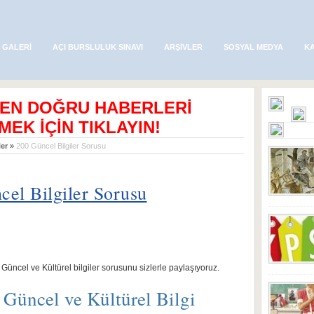
 GALERI
AÇI BURSLULUK SINAVI
ARŞIVLER
SOSYAL MEDYA
K
 EN DOĞRU HABERLERİ
MEK İÇİN TIKLAYIN!
er
»
200 Güncel Bilgiler Sorusu
cel Bilgiler Sorusu
üncel ve Kültürel bilgiler sorusunu sizlerle paylaşıyoruz.
Güncel ve Kültürel Bilgi