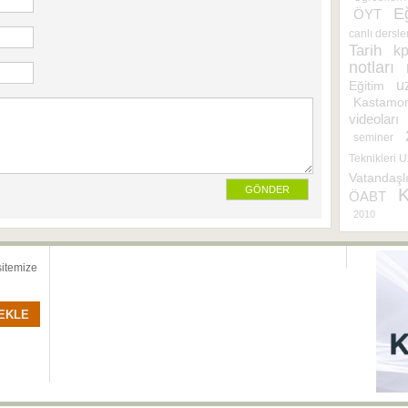
Eğ
ÖYT
canlı dersle
Tarih
kp
notları
u
Eğitim
Kastamo
videoları
seminer
Teknikleri 
Vatandaşl
ÖABT
2010
sitemize