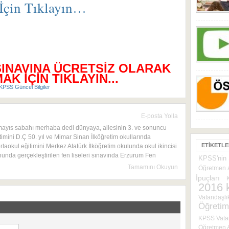
 İçin Tıklayın…
SINAVINA ÜCRETSİZ OLARAK
K İÇİN TIKLAYIN...
KPSS Güncel Bilgiler
E-posta Yolla
mayıs sabahı merhaba dedi dünyaya, ailesinin 3. ve sonuncu
timini D.Ç 50. yıl ve Mimar Sinan İlköğretim okullarında
ETIKETL
rtaokul eğitimini Merkez Atatürk İlköğretim okulunda okul ikincisi
onunda gerçekleştirilen fen liseleri sınavında Erzurum Fen
KPSS'nin Ş
Tamamını Okuyun
Öğretmen a
İpuçları
2016 
Vatandaşlık
Öğretim
KPSS Vatan
Öğretmen A