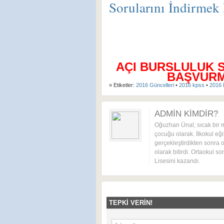
Sorularını İndirmek
KPSS GÜNCEL BİLGİLER
AÇI BURSLULUK 
BAŞVURMA
» Etiketler:
2016 Güncelleri
•
2016 kpss
•
2016 
ADMIN KIMDIR?
Oğuzhan Ünal; sıcak bir 
çocuğu olarak. İlkokul eği
gerçekleştirdikten sonra o
olarak bitirdi. Ortaokul s
Lisesini kazandı.
TEPKI VERIN!