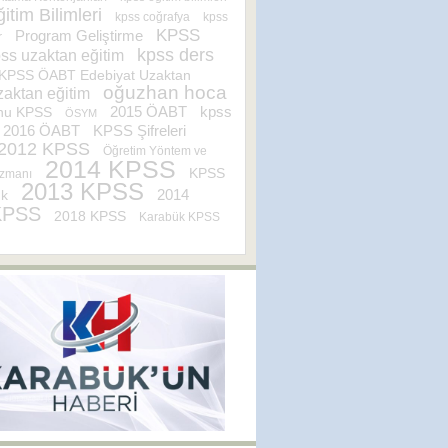
itim Bilimleri
kpss coğrafya
kpss
KPSS
Program Geliştirme
r
kpss ders
ss uzaktan eğitim
KPSS ÖABT Edebiyat Uzaktan
oğuzhan hoca
zaktan eğitim
2015 ÖABT
kpss
nu KPSS
ÖSYM
KPSS Şifreleri
2016 ÖABT
2012 KPSS
Öğretim Yöntem ve
2014 KPSS
KPSS
Uzmanı
2013 KPSS
2014
ık
KPSS
2018 KPSS
Karabük KPSS