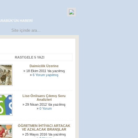
ARABÜK'ÜN HABERI
RASTGELE 5 YAZI
Daimicilik Üzerine
» 18 Ekim 2011 'da yazılmış
»
6 Yorum yapılmış
Lise-Önlisans Çıkmış Soru
Analizleri
» 29 Nisan 2012 'da yazılmış
»
0 Yorum
ÖĞRETMEN İHTİYACI ARTACAK
VE AZALACAK BRANŞLAR
» 25 Mayıs 2016 'da yazılmış