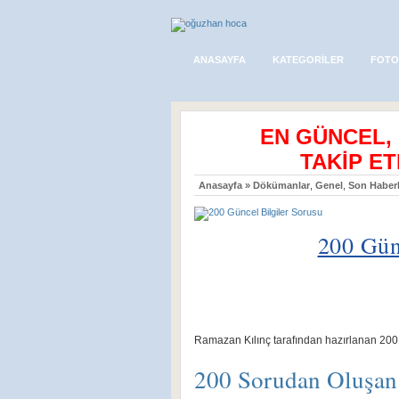
ANASAYFA
KATEGORILER
FOTO
EN GÜNCEL,
TAKİP ET
Anasayfa
»
Dökümanlar
,
Genel
,
Son Haberl
200 Gün
Ramazan Kılınç tarafından hazırlanan 200 G
200 Sorudan Oluşan 