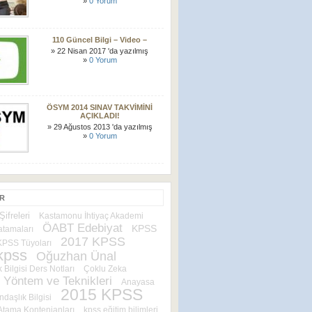
»
0 Yorum
110 Güncel Bilgi – Video –
» 22 Nisan 2017 'da yazılmış
»
0 Yorum
ÖSYM 2014 SINAV TAKVİMİNİ
AÇIKLADI!
» 29 Ağustos 2013 'da yazılmış
»
0 Yorum
ER
ifreleri
Kastamonu İhtiyaç Akademi
ÖABT Edebiyat
KPSS
tamaları
2017 KPSS
KPSS Tüyoları
kpss
Oğuzhan Ünal
 Bilgisi Ders Notları
Çoklu Zeka
 Yöntem ve Teknikleri
Anayasa
2015 KPSS
daşlık Bilgisi
tama Kontenjanları
kpss eğitim bilimleri