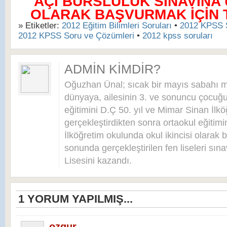
AÇI BURSLULUK SINAVINA
OLARAK BAŞVURMAK İÇİN TI
» Etiketler:
2012 Eğitim Bilimleri Soruları
•
2012 KPSS S
2012 KPSS Soru ve Çözümleri
•
2012 kpss soruları
ADMIN KIMDIR?
Oğuzhan Ünal; sıcak bir mayıs sabahı 
dünyaya, ailesinin 3. ve sonuncu çocuğu 
eğitimini D.Ç 50. yıl ve Mimar Sinan İlkö
gerçekleştirdikten sonra ortaokul eğitim
İlköğretim okulunda okul ikincisi olarak bi
sonunda gerçekleştirilen fen liseleri sı
Lisesini kazandı.
1
YORUM YAPILMIŞ...
ozgur