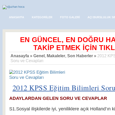
ANASAYFA
KATEGORILER
FOTO GALERI
AÇI BURSLULUK SI
EN GÜNCEL, EN DOĞRU H
TAKİP ETMEK İÇİN TIKL
Anasayfa
»
Genel
,
Makaleler
,
Son Haberler
»
2012 KPSS
Soru ve Cevapları
2012 KPSS Eğitim Bilimleri Soru
ADAYLARDAN GELEN SORU VE CEVAPLAR
S1.Sosyal ilişkilerde iyi, yeniliklere açık Holland’ın ki