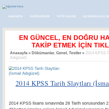
ANASAYFA
KATEGORILER
FOTO GALERI
AÇI BURSLULUK SI
EN GÜNCEL, EN DOĞRU H
TAKİP ETMEK İÇİN TIKL
Anasayfa
»
Dökümanlar
,
Genel
,
Testler
»
2014 KPSS Tar
Adıgüzel)
2014 KPSS Tarih Slaytları (İsma
2014 KPSS lisans sınavında 26 Tarih sorusundan 21′