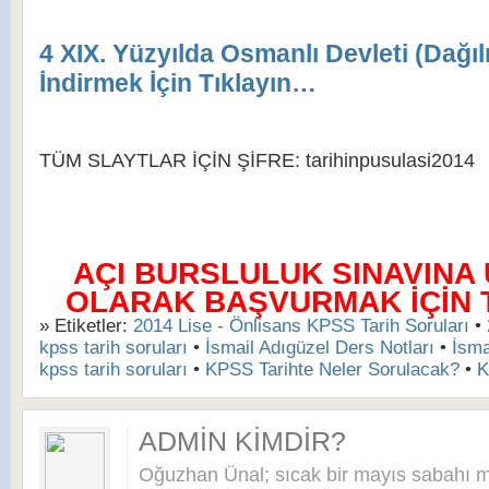
4 XIX. Yüzyılda Osmanlı Devleti (Dağıl
İndirmek İçin Tıklayın…
TÜM SLAYTLAR İÇİN ŞİFRE: tarihinpusulasi2014
AÇI BURSLULUK SINAVINA
OLARAK BAŞVURMAK İÇİN TI
» Etiketler:
2014 Lise - Önlisans KPSS Tarih Soruları
•
kpss tarih soruları
•
İsmail Adıgüzel Ders Notları
•
İsma
kpss tarih soruları
•
KPSS Tarihte Neler Sorulacak?
•
K
ADMIN KIMDIR?
Oğuzhan Ünal; sıcak bir mayıs sabahı 