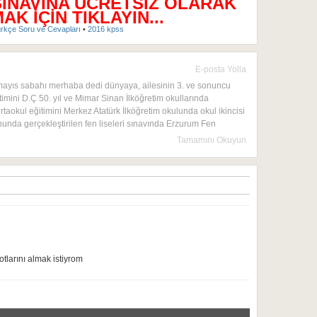
SINAVINA ÜCRETSİZ OLARAK
K İÇİN TIKLAYIN...
rkçe Soru ve Cevapları
•
2016 kpss
E-posta Yolla
mayıs sabahı merhaba dedi dünyaya, ailesinin 3. ve sonuncu
timini D.Ç 50. yıl ve Mimar Sinan İlköğretim okullarında
rtaokul eğitimini Merkez Atatürk İlköğretim okulunda okul ikincisi
onunda gerçekleştirilen fen liseleri sınavında Erzurum Fen
Tamamını Okuyun
tlarını almak istiyrom