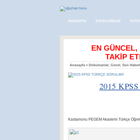
ANASAYFA
KATEGORILER
FOTO
EN GÜNCEL,
TAKİP ET
Anasayfa
»
Dökümanlar
,
Genel
,
Son Haberl
2015 KPS
2015 KPSS…
Kastamonu PEGEM Akademi Türkçe Öğretm