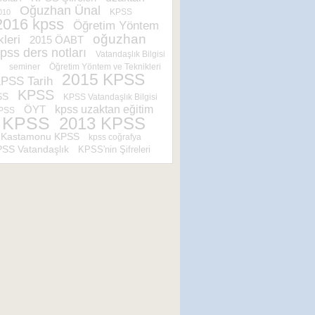
Oğuzhan Ünal
KPSS
010
2016 kpss
Öğretim Yöntem
oğuzhan
kleri
2015 ÖABT
pss ders notları
Vatandaşlık Bilgisi
seminer
Öğretim Yöntem ve Teknikleri
2015 KPSS
PSS Tarih
KPSS
SS
KPSS Vatandaşlık Bilgisi
ÖYT
kpss uzaktan eğitim
KPSS
 KPSS
2013 KPSS
Kastamonu KPSS
kpss coğrafya
SS Vatandaşlık
KPSS'nin Şifreleri