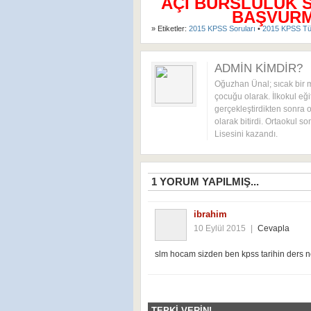
AÇI BURSLULUK 
BAŞVURMA
» Etiketler:
2015 KPSS Soruları
•
2015 KPSS Tü
ADMIN KIMDIR?
Oğuzhan Ünal; sıcak bir 
çocuğu olarak. İlkokul eği
gerçekleştirdikten sonra o
olarak bitirdi. Ortaokul s
Lisesini kazandı.
1
YORUM YAPILMIŞ...
ibrahim
10 Eylül 2015
|
Cevapla
slm hocam sizden ben kpss tarihin ders no
TEPKI VERIN!