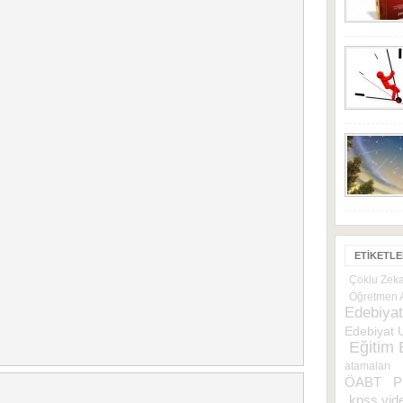
ETIKETL
Çoklu Zek
Öğretmen A
Edebiyat
Edebiyat 
Eğitim B
atamaları
ÖABT
P
kpss vide