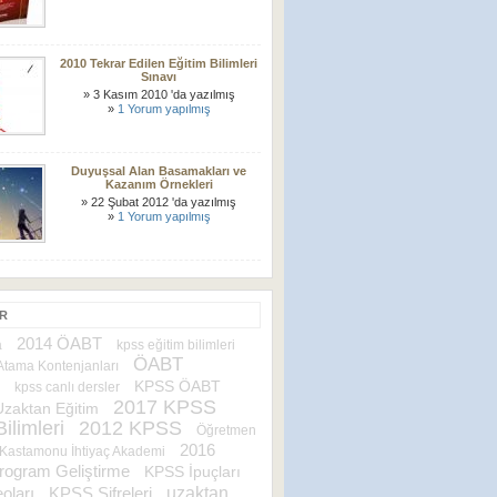
2010 Tekrar Edilen Eğitim Bilimleri
Sınavı
» 3 Kasım 2010 'da yazılmış
»
1 Yorum yapılmış
Duyuşsal Alan Basamakları ve
Kazanım Örnekleri
» 22 Şubat 2012 'da yazılmış
»
1 Yorum yapılmış
ER
2014 ÖABT
a
kpss eğitim bilimleri
ÖABT
tama Kontenjanları
KPSS ÖABT
kpss canlı dersler
2017 KPSS
Uzaktan Eğitim
ilimleri
2012 KPSS
Öğretmen
2016
Kastamonu İhtiyaç Akademi
rogram Geliştirme
KPSS İpuçları
uzaktan
oları
KPSS Şifreleri