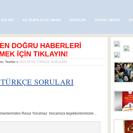
 GALERI
AÇI BURSLULUK SINAVI
ARŞIVLER
SOSYAL MEDYA
K
 EN DOĞRU HABERLERİ
MEK İÇİN TIKLAYIN!
er
,
Testler
»
2015 KPSS TÜRKÇE SORULARI
S TÜRKÇE SORULARI
enlerinden Resul Yorulmaz Hocamıza teşekkürlerimizle…