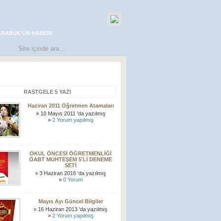
ARABÜK'ÜN HABERI
RASTGELE 5 YAZI
Haziran 2011 Öğretmen Atamaları
» 10 Mayıs 2011 'da yazılmış
»
2 Yorum yapılmış
OKUL ÖNCESİ ÖĞRETMENLİĞİ
ÖABT MUHTEŞEM 5′Lİ DENEME
SETİ
» 3 Haziran 2016 'da yazılmış
»
0 Yorum
Mayıs Ayı Güncel Bilgiler
» 16 Haziran 2013 'da yazılmış
»
2 Yorum yapılmış