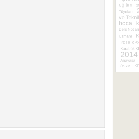
eğitim
2
Tüyoları
ve Tekni
hoca
k
Ders Notları
K
Uzmanı
2018 KP
Karabük 
2014
Anayasa
KP
ÖSYM