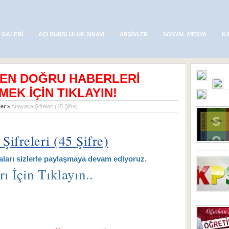
 GALERI
AÇI BURSLULUK SINAVI
ARŞIVLER
SOSYAL MEDYA
K
 EN DOĞRU HABERLERİ
MEK İÇİN TIKLAYIN!
er
»
Anayasa Şifreleri (45 Şifre)
Şifreleri (45 Şifre)
şmaları sizlerle paylaşmaya devam ediyoruz.
ı İçin Tıklayın..