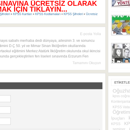
SINAVINA ÜCRETSİZ OLARAK
K İÇİN TIKLAYIN...
ifreleri
•
KPSS Kartları
•
KPSS Kodlamaları
•
KPSS Şifreleri
•
Ücretsiz
E-posta Yolla
mayıs sabahı merhaba dedi dünyaya, ailesinin 3. ve sonuncu
timini D.Ç 50. yıl ve Mimar Sinan İlköğretim okullarında
rtaokul eğitimini Merkez Atatürk İlköğretim okulunda okul ikincisi
onunda gerçekleştirilen fen liseleri sınavında Erzurum Fen
Tamamını Okuyun
ETIKETL
Oğuzha
kpss coğra
Kontenjanla
KPSS Vatan
Öğretim
İpuçları
KPS
KPSS
seminer