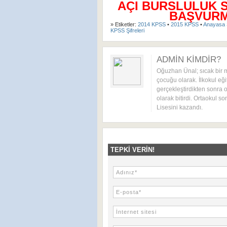
AÇI BURSLULUK 
BAŞVURMA
» Etiketler:
2014 KPSS
•
2015 KPSS
•
Anayasa Ş
KPSS Şifreleri
ADMIN KIMDIR?
Oğuzhan Ünal; sıcak bir 
çocuğu olarak. İlkokul eği
gerçekleştirdikten sonra o
olarak bitirdi. Ortaokul s
Lisesini kazandı.
TEPKI VERIN!