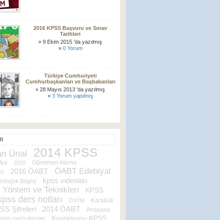
2016 KPSS Başvuru ve Sınav
Tarihleri
» 9 Ekim 2015 'da yazılmış
»
0 Yorum
Türkiye Cumhuriyeti
Cumhurbaşkanları ve Başbakanları
» 28 Mayıs 2013 'da yazılmış
»
3 Yorum yapılmış
ER
2014 KPSS
n Ünal
fya
Öğretmen Atama
2010
ÖABT Edebiyat
2016 ÖABT
rı
kpss videoları
daşlık Bilgisi
 Yöntem ve Teknikleri
KPSS
kpss ders notları
Karabük
ÖSYM
S Şifreleri
2014 ÖABT
Anayasa
Kastamonu KPSS
kpss canlı dersler