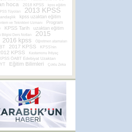
an hoca
2018 KPSS
kpss eğitim
2013 KPSS
PSS Tüyoları
kpss uzaktan eğitim
andaşlık
Program
ntem ve Teknikleri Uzmanı
KPSS Tarih
uzaktan eğitim
e
2015
 Bilgisi Ders Notları
2016 kpss
Öğretmen atamaları
2017 KPSS
BT
KPSS'nin
2012 KPSS
Kastamonu İhtiyaç
KPSS ÖABT Edebiyat Uzaktan
Eğitim Bilimleri
YT
Çoklu Zeka