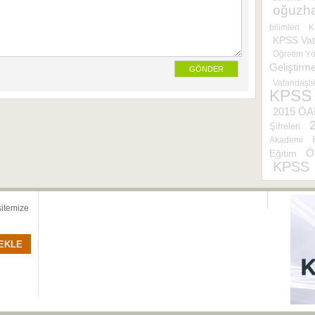
oğuzh
bilimleri
K
KPSS Vat
Öğretim Yö
Geliştirm
Vatandaşlık
KPSS
2015 ÖA
Şifreleri
Akademi
Ö
Eğitim
KPSS
sitemize