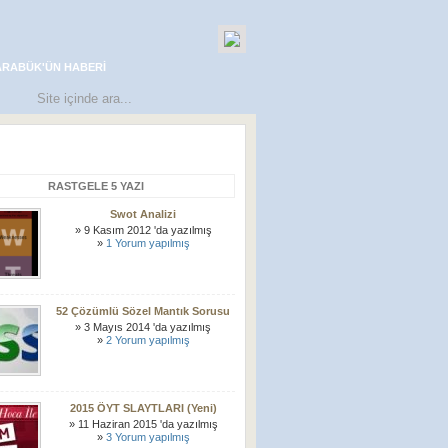
ARABÜK'ÜN HABERI
RASTGELE 5 YAZI
Swot Analizi
» 9 Kasım 2012 'da yazılmış
»
1 Yorum yapılmış
52 Çözümlü Sözel Mantık Sorusu
» 3 Mayıs 2014 'da yazılmış
»
2 Yorum yapılmış
2015 ÖYT SLAYTLARI (Yeni)
» 11 Haziran 2015 'da yazılmış
»
3 Yorum yapılmış