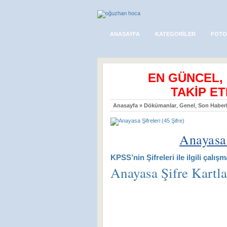
ANASAYFA
KATEGORILER
FOTO
EN GÜNCEL,
TAKİP ET
Anasayfa
»
Dökümanlar
,
Genel
,
Son Haberl
Anayasa 
KPSS’nin Şifreleri ile ilgili çalı
Anayasa Şifre Kartlar