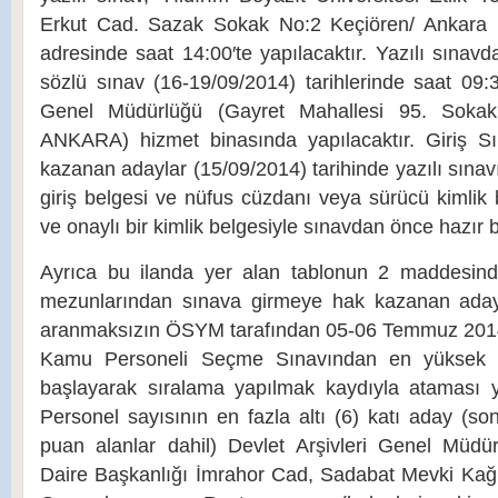
Erkut Cad. Sazak Sokak No:2 Keçiören/ Ankara 
adresinde saat 14:00′te yapılacaktır. Yazılı sınavda
sözlü sınav (16-19/09/2014) tarihlerinde saat 09:3
Genel Müdürlüğü (Gayret Mahallesi 95. Sokak
ANKARA) hizmet binasında yapılacaktır. Giriş S
kazanan adaylar (15/09/2014) tarihinde yazılı sınav
giriş belgesi ve nüfus cüzdanı veya sürücü kimlik be
ve onaylı bir kimlik belgesiyle sınavdan önce hazır 
Ayrıca bu ilanda yer alan tablonun 2 maddesind
mezunlarından sınava girmeye hak kazanan adayl
aranmaksızın ÖSYM tarafından 05-06 Temmuz 2014 
Kamu Personeli Seçme Sınavından en yüksek 
başlayarak sıralama yapılmak kaydıyla ataması y
Personel sayısının en fazla altı (6) katı aday (so
puan alanlar dahil) Devlet Arşivleri Genel Müdü
Daire Başkanlığı İmrahor Cad, Sadabat Mevki Ka