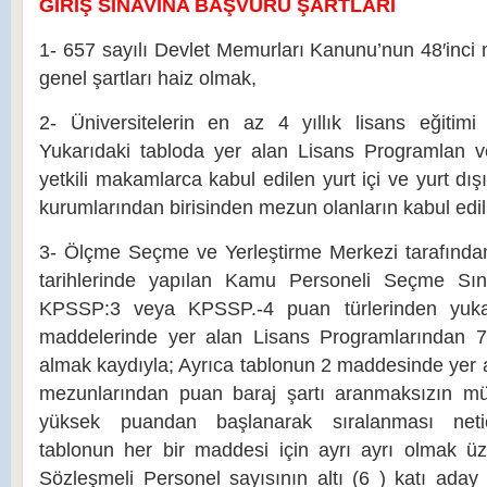
GİRİŞ SINAVINA BAŞVURU ŞARTLARI
1- 657 sayılı Devlet Memurları Kanunu’nun 48′inci 
genel şartları haiz olmak,
2- Üniversitelerin en az 4 yıllık lisans eğitimi 
Yukarıdaki tabloda yer alan Lisans Programlan v
yetkili makamlarca kabul edilen yurt içi ve yurt dı
kurumlarından birisinden mezun olanların kabul edil
3- Ölçme Seçme ve Yerleştirme Merkezi tarafınd
tarihlerinde yapılan Kamu Personeli Seçme Sı
KPSSP:3 veya KPSSP.-4 puan türlerinden yukar
maddelerinde yer alan Lisans Programlarından 
almak kaydıyla; Ayrıca tablonun 2 maddesinde yer 
mezunlarından puan baraj şartı aranmaksızın mü
yüksek puandan başlanarak sıralanması netic
tablonun her bir maddesi için ayrı ayrı olmak ü
Sözleşmeli Personel sayısının altı (6 ) katı aday