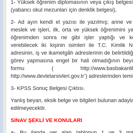
1- Yüksek öğrenim diplomasının veya çıkış belgesini
(yabancı okul mezunları için denklik belgesi),
2- Ad ayın kendi el yazısı ile yazılmış; anne ve 
meslek ve işleri, ilk, orta ve yüksek öğrenimini ya
öğrenimden sonra ne gibi işler yaptığı ve ke
verebilecek iki kişinin isimleri ile T.C. Kimlik 
adresinin, iş ve ikametgâh adreslerinin de belirtildi
görev yapmasına engel bir hali olmadığının beya
formu ( http://www.basbakanl
http://www.devletarsivleri.gov.tr’) adreslerinden temin
3- KPSS Sonuç Belgesi Çıktısı.
Yanlış beyan, eksik belge ve bilgileri bulunan adayl
edilmeyecektir.
SINAV ŞEKLİ VE KONULARI
a- Bu ilanda yer alan tablonun 1 ve 3 madd