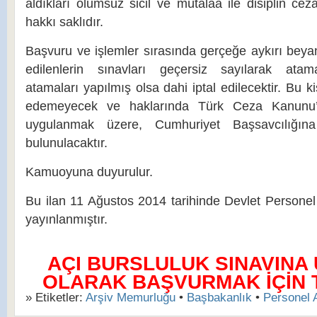
aldıkları olumsuz sicil ve mütalaa ile disiplin cez
hakkı saklıdır.
Başvuru ve işlemler sırasında gerçeğe aykırı beya
edilenlerin sınavları geçersiz sayılarak atam
atamaları yapılmış olsa dahi iptal edilecektir. Bu kiş
edemeyecek ve haklarında Türk Ceza Kanunu’nu
uygulanmak üzere, Cumhuriyet Başsavcılığın
bulunulacaktır.
Kamuoyuna duyurulur.
Bu ilan 11 Ağustos 2014 tarihinde Devlet Personel
yayınlanmıştır.
AÇI BURSLULUK SINAVINA
OLARAK BAŞVURMAK İÇİN TI
» Etiketler:
Arşiv Memurluğu
•
Başbakanlık
•
Personel 