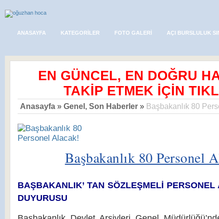
ANASAYFA
KATEGORILER
FOTO GALERI
AÇI BURSLULUK SI
EN GÜNCEL, EN DOĞRU H
TAKİP ETMEK İÇİN TIKL
Anasayfa
»
Genel
,
Son Haberler
»
Başbakanlık 80 Pers
Başbakanlık 80 Personel A
BAŞBAKANLIK’ TAN SÖZLEŞMELİ PERSONEL AL
DUYURUSU
Başbakanlık Devlet Arşivleri Genel Müdürlüğü’nd