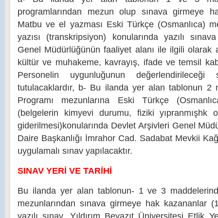
programlarından mezun olup sınava girmeye ha
Matbu ve el yazması Eski Türkçe (Osmanlıca) me
yazısı (transkripsiyon) konularında yazılı sınava
Genel Müdürlüğünün faaliyet alanı ile ilgili olarak ar
kültür ve muhakeme, kavrayış, ifade ve temsil kabi
Personelin uygunluğunun değerlendirileceği
tutulacaklardır, b- Bu ilanda yer alan tablonun 2
Programı mezunlarına Eski Türkçe (Osmanlıc
(belgelerin kimyevi durumu, fiziki yıpranmışhk or
giderilmesi)konularında Devlet Arşivleri Genel Müd
Daire Başkanlığı İmrahor Cad. Sadabat Mevkii Ka
uygulamalı sınav yapılacaktır.
SINAV YERİ VE TARİHİ
Bu ilanda yer alan tablonun- 1 ve 3 maddelerind
mezunlarından sınava girmeye hak kazananlar (15
yazılı sınav, Yıldırım Beyazıt Üniversitesi Etlik Ye