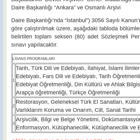
Daire Başkanlığı “Ankara” ve Osmanlı Arşivi
Daire Başkanlığı’nda “İstanbul”) 3056 Sayılı Kanun
göre çalıştırılmak üzere, aşağıdaki tabloda bölümle
belirtilen toplam seksen (80) adet Sözleşmeli Pers
sınavı yapılacaktır.
LİSANS PROGRAMLARI
Tarih, Türk Dili ve Edebiyatı, İlahiyat, İslami İlimler
Edebiyatı, Fars Dili ve Edebiyatı, Tarih Öğretmenliğ
1
Edebiyat Öğretmenliği, Din Kültürü ve Ahlak Bilgis
Arapça öğretmenliği, Türkçe Öğretmenliği
Restorasyon, Geleneksel Türk El Sanatları, Kültür
2
Varlıklarım Koruma ve Onarım, Cilt, Sanat Tarihi
Arşivcilik, Bilgi ve Belge Yönetimi, Dokümantasyo
3
Enformasyon, Kütüphanecilik, Kütüphanecilik ve B