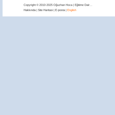
Copyright © 2010-2025 Oğuzhan Hoca | Eğitime Dair…
Hakkında
|
Site Haritasi
|
E-posta
|
English