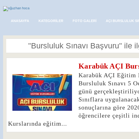
ANASAYFA
KATEGORILER
FOTO GALERI
AÇI BURSLULUK SI
"Bursluluk Sınavı Başvuru" ile ilg
Karabük AÇI Burs
0
Karabük AÇI Eğitim 
Bursluluk Sınavı 5 O
günü gerçekleştiriliy
Sınıflara uygulanaca
sonuçlarına göre 202
öğrencilere çeşitli i
Kurslarında eğitim...