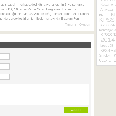
mayıs sabahı merhaba dedi dünyaya, ailesinin 3. ve sonuncu
Kastamonu 
timini D.Ç 50. yıl ve Mimar Sinan İlköğretim okullarında
Anayasa
K
rtaokul eğitimini Merkez Atatürk İlköğretim okulunda okul ikincisi
KPSS
KPSS
onunda gerçekleştirilen fen liseleri sınavında Erzurum Fen
Tamamını Okuyun
KPSS Vatan
Kontenjanla
KPSS Ta
2014
kpss eğitim
KPSS Vat
Şifreleri
K
Uzaktan E