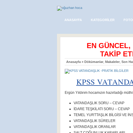
ANASAYFA
KATEGORILER
FOTO
EN GÜNCEL,
TAKİP ET
Anasayfa
»
Dökümanlar
,
Makaleler
,
Son Ha
KPSS VATANDA
Ergün Yıldırım hocamızın hazırladığı müth
VATANDAŞLIK SORU – CEVAP
İDARE TEŞKİLATI SORU – CEVAP
TEMEL YURTTAŞLIK BİLGİSİ VE İ
VATANDAŞLIK SÜRELER
VATANDAŞLIK ORANLAR
SALT ÇOĞUNLUK KARARLARI