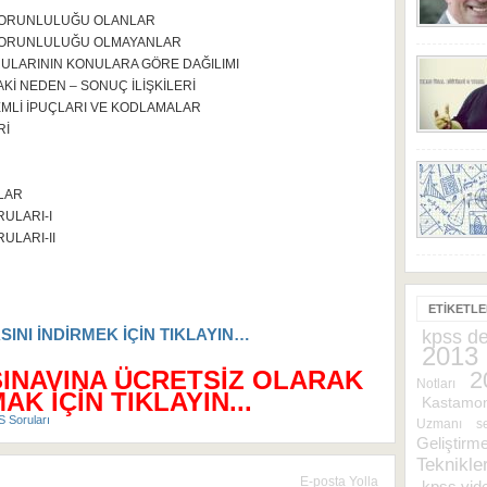
 ZORUNLULUĞU OLANLAR
 ZORUNLULUĞU OLMAYANLAR
RULARININ KONULARA GÖRE DAĞILIMI
Kİ NEDEN – SONUÇ İLİŞKİLERİ
EMLİ İPUÇLARI VE KODLAMALAR
Rİ
LAR
ULARI-I
ULARI-II
ETIKETL
INI İNDİRMEK İÇİN TIKLAYIN…
kpss de
2013
SINAVINA ÜCRETSİZ OLARAK
2
Notları
K İÇİN TIKLAYIN...
Kastamo
 Soruları
Uzmanı
s
Geliştirm
Teknikler
E-posta Yolla
kpss vide