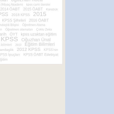
İhtiyaç Akademi
kpss canlı dersler
2014 ÖABT
2015 ÖABT
Karabük
2015
PSS
2018 KPSS
KPSS Şifreleri
2016 ÖABT
daşlık Bilgisi
Öğretmen Atama
rı
Öğretmen atamaları
Çoklu Zeka
rih
ÖYT
kpss uzaktan eğitim
 KPSS
Oğuzhan Ünal
Eğitim Bilimleri
 bilimleri
2010
2012 KPSS
andaşlık
KPSS'nin
KPSS ÖABT Edebiyat
PSS İpuçları
ğitim