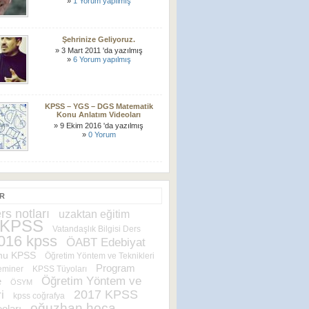
»
1 Yorum yapılmış
Şehrinize Geliyoruz.
» 3 Mart 2011 'da yazılmış
»
6 Yorum yapılmış
KPSS – YGS – DGS Matematik
Konu Anlatım Videoları
» 9 Ekim 2016 'da yazılmış
»
0 Yorum
ER
rs notları
uzaktan eğitim
 KPSS
Vatandaşlık Bilgisi Ders
016 kpss
ÖABT Edebiyat
nu KPSS
Öğretim Yöntem ve Teknikleri
Program
eminer
KPSS Tüyoları
Öğretim Yöntem ve
e
ÖSYM
2017 KPSS
i
kpss coğrafya
oğuzhan hoca
oları