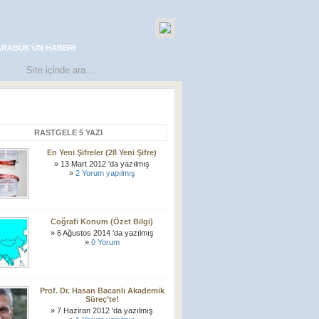
ARABÜK'ÜN HABERI
RASTGELE 5 YAZI
En Yeni Şifreler (28 Yeni Şifre)
» 13 Mart 2012 'da yazılmış
»
2 Yorum yapılmış
Coğrafi Konum (Özet Bilgi)
» 6 Ağustos 2014 'da yazılmış
»
0 Yorum
Prof. Dr. Hasan Bacanlı Akademik
Süreç’te!
» 7 Haziran 2012 'da yazılmış