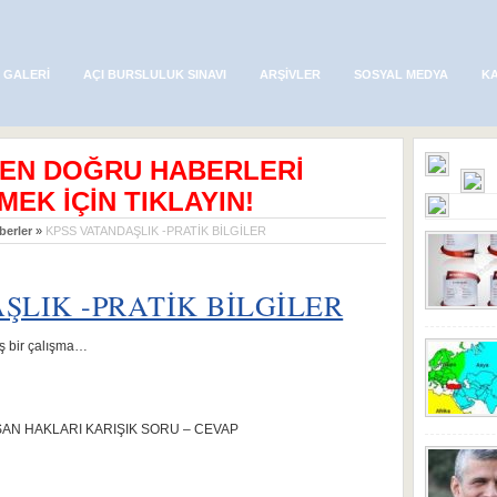
 GALERI
AÇI BURSLULUK SINAVI
ARŞIVLER
SOSYAL MEDYA
K
 EN DOĞRU HABERLERİ
MEK İÇİN TIKLAYIN!
berler
»
KPSS VATANDAŞLIK -PRATİK BİLGİLER
ŞLIK -PRATİK BİLGİLER
iş bir çalışma…
NSAN HAKLARI KARIŞIK SORU – CEVAP