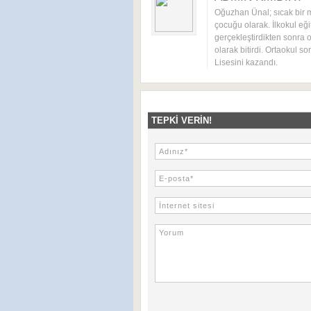
Oğuzhan Ünal; sıcak bir 
çocuğu olarak. İlkokul eği
gerçekleştirdikten sonra o
olarak bitirdi. Ortaokul s
Lisesini kazandı.
TEPKI VERIN!