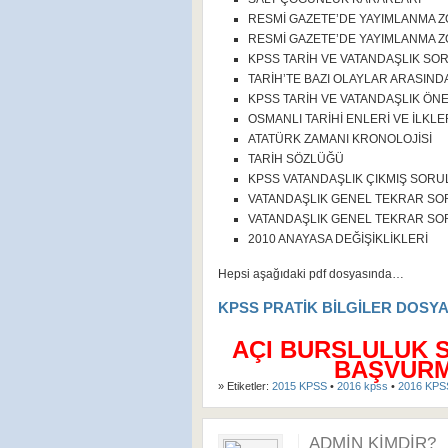
RESMİ GAZETE’DE YAYIMLANMA
RESMİ GAZETE’DE YAYIMLANMA
KPSS TARİH VE VATANDAŞLIK SO
TARİH’TE BAZI OLAYLAR ARASINDA
KPSS TARİH VE VATANDAŞLIK ÖN
OSMANLI TARİHİ ENLERİ VE İLKLE
ATATÜRK ZAMANI KRONOLOJİSİ
TARİH SÖZLÜĞÜ
KPSS VATANDAŞLIK ÇIKMIŞ SORU
VATANDAŞLIK GENEL TEKRAR SOR
VATANDAŞLIK GENEL TEKRAR SOR
2010 ANAYASA DEĞİŞİKLİKLERİ
Hepsi aşağıdaki pdf dosyasında…
KPSS PRATİK BİLGİLER DOSYAS
AÇI BURSLULUK 
BAŞVURMA
» Etiketler:
2015 KPSS
•
2016 kpss
•
2016 KPSS
ADMIN KIMDIR?