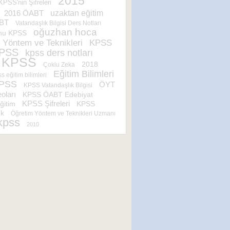
2015
KPSS'nin Şifreleri
uzaktan eğitim
2016 ÖABT
BT
Vatandaşlık Bilgisi Ders Notları
oğuzhan hoca
nu KPSS
KPSS
 Yöntem ve Teknikleri
PSS
kpss ders notları
 KPSS
2018
Çoklu Zeka
Eğitim Bilimleri
s eğitim bilimleri
KPSS
ÖYT
KPSS Vatandaşlık Bilgisi
oları
KPSS ÖABT Edebiyat
KPSS Şifreleri
ğitim
KPSS
ık
Öğretim Yöntem ve Teknikleri Uzmanı
kpss
2010