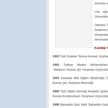
sorunları
Lise öğre
Üniversite
Ortaokul 
Hasköse’n
yarışmala
mecmualar
Katıldığı 
1993
Türk Ocakları ‘Bosna Hersek ,Azerbayc
1993
Türkiye Maden Mühendisler
‘Madenci’ Konulu Şiir Yarışması Üçüncül
1993
Karabük Milli Eğitim Müdürlüğü 
Konulu Şiir Yarışması Birinciliği
1995
Türk Eğitim Derneği Karabük Şubesi
Konulu Kompozisyon Yarışması Üçüncülü
1996
Bahaddin Gazi Vakfı ‘Bahaddin Gazi