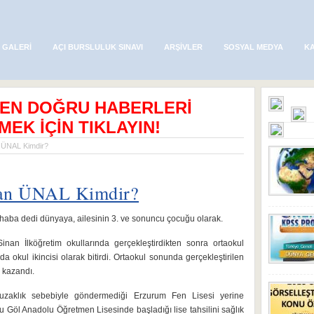
 GALERI
AÇI BURSLULUK SINAVI
ARŞIVLER
SOSYAL MEDYA
K
 EN DOĞRU HABERLERİ
MEK İÇİN TIKLAYIN!
ÜNAL Kimdir?
an ÜNAL Kimdir?
haba dedi dünyaya, ailesinin 3. ve sonuncu çocuğu olarak.
inan İlköğretim okullarında gerçekleştirdikten sonra ortaokul
da okul ikincisi olarak bitirdi. Ortaokul sonunda gerçekleştirilen
i kazandı.
 uzaklık sebebiyle göndermediği Erzurum Fen Lisesi yerine
 Göl Anadolu Öğretmen Lisesinde başladığı lise tahsilini sağlık