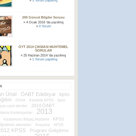
»
3 Yorum yapılmış
200 Güncel Bilgiler Sorusu
» 4 Ocak 2016 'da yazılmış
»
0 Yorum
ÖYT 2014 ÇIKMASI MUHTEMEL
SORULAR
» 25 Haziran 2014 'da yazılmış
»
1 Yorum yapılmış
ER
n Ünal
ÖABT Edebiyat
kpss
eğitim
Karabük KPSS
kpss
ÖSYM
2014 ÖABT
kpss canlı dersler
2013
tama Kontenjanları
KPSS
Kastamonu İhtiyaç Akademi
Öğretmen atamaları
Anayasa
KPSS
2012 KPSS
Program Geliştirme