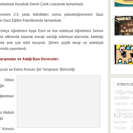
 sebebiyle Karabük Demir Çelik Lisesinde tamamladı.
nimini 2,5 yılda bitirdikten sonra yükseköğrenimini Gazi
si Gazi Eğitim Fakültesinde tamamladı.
Türkçe öğretmeni Ayşe Eren ve lise edebiyat öğretmeni Semra
in etkisinde kalarak merak sardığı edebiyat alanında, katıldığı
rda pek çok ödül kazandı. Şiirleri çeşitli dergi ve edebiyat
ında yayınlandı.
Yarışmalar ve Aldığı Bazı Dereceler:
an ve Kıbrıs Konulu Şiir Yarışması’ Birinciliği
i Odası
ETIKETL
üğü
Oğuzha
Öğretmen
uzaktan 
coğrafya
Öğretmen A
 Atatürk
KPSS
ğü
İpuçları
Tüyoları
’ Konulu