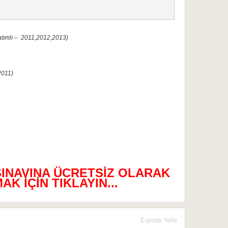
tımlı – 2011,2012,2013)
2011)
SINAVINA ÜCRETSİZ OLARAK
K İÇİN TIKLAYIN...
E-posta Yolla