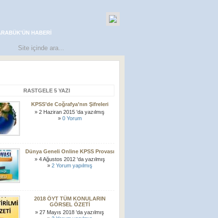
ARABÜK'ÜN HABERI
RASTGELE 5 YAZI
KPSS’de Coğrafya’nın Şifreleri
» 2 Haziran 2015 'da yazılmış
»
0 Yorum
Dünya Geneli Online KPSS Provası
» 4 Ağustos 2012 'da yazılmış
»
2 Yorum yapılmış
2018 ÖYT TÜM KONULARIN
GÖRSEL ÖZETİ
» 27 Mayıs 2018 'da yazılmış