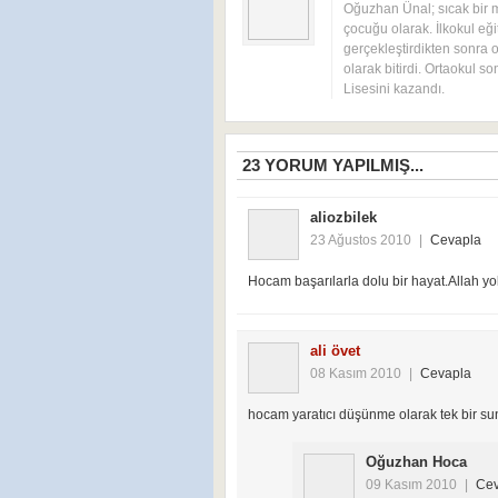
Oğuzhan Ünal; sıcak bir 
çocuğu olarak. İlkokul eği
gerçekleştirdikten sonra o
olarak bitirdi. Ortaokul s
Lisesini kazandı.
23
YORUM YAPILMIŞ...
aliozbilek
23 Ağustos 2010
|
Cevapla
Hocam başarılarla dolu bir hayat.Allah yo
ali övet
08 Kasım 2010
|
Cevapla
hocam yaratıcı düşünme olarak tek bir s
Oğuzhan Hoca
09 Kasım 2010
|
Cev