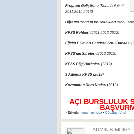
Program Geliştirme
(Konu Anlatımlı -
2011,2012,2013)
Öğretim Yöntem ve Teknikleri
(Konu Anla
KPSS Rehberi
(2011,2012,2013)
Eğitim Bilimleri Cendere Soru Bankası
(
KPSS’nin Şifreleri
(2012,2013)
KPSS Bilgi Haritaları
(2012)
3 Adımda KPSS
(2012)
Kazandıran Ders Notları
(2013)
AÇI BURSLULUK 
BAŞVURMA
» Etiketler:
oğuzhan hoca
•
Oğuzhan Ünal
ADMIN KIMDIR?