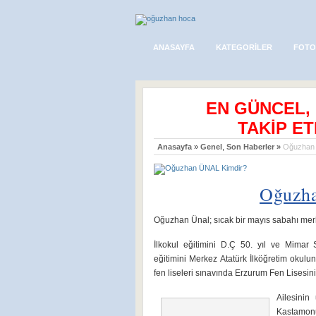
ANASAYFA
KATEGORILER
FOTO
EN GÜNCEL,
TAKİP ET
Anasayfa
»
Genel
,
Son Haberler
»
Oğuzhan 
Oğuzh
Oğuzhan Ünal; sıcak bir mayıs sabahı mer
İlkokul eğitimini D.Ç 50. yıl ve Mimar S
eğitimini Merkez Atatürk İlköğretim okulun
fen liseleri sınavında Erzurum Fen Lisesin
Ailesinin
Kastamonu