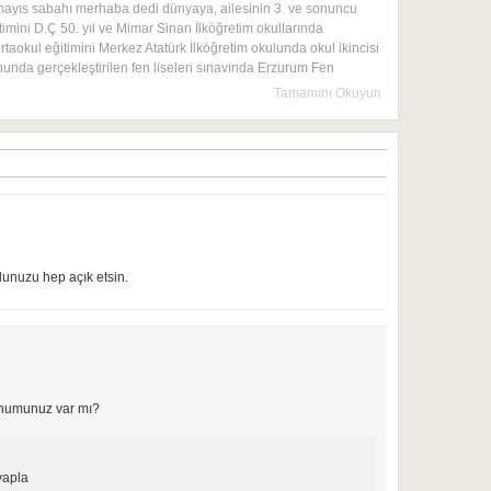
mayıs sabahı merhaba dedi dünyaya, ailesinin 3. ve sonuncu
timini D.Ç 50. yıl ve Mimar Sinan İlköğretim okullarında
rtaokul eğitimini Merkez Atatürk İlköğretim okulunda okul ikincisi
onunda gerçekleştirilen fen liseleri sınavında Erzurum Fen
Tamamını Okuyun
lunuzu hep açık etsin.
unumunuz var mı?
apla