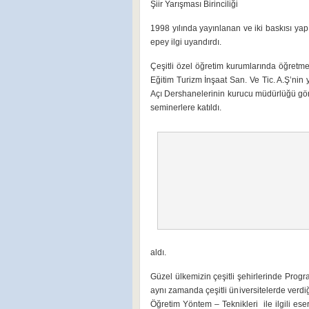
Şiir Yarışması Birinciliği
1998 yılında yayınlanan ve iki baskısı yap
epey ilgi uyandırdı.
Çeşitli özel öğretim kurumlarında öğretm
Eğitim Turizm İnşaat San. Ve Tic. A.Ş’nin
Açı Dershanelerinin kurucu müdürlüğü görevle
seminerlere katıldı.
aldı.
Güzel ülkemizin çeşitli şehirlerinde Prog
aynı zamanda çeşitli üniversitelerde verdi
Öğretim Yöntem – Teknikleri ile ilgili e