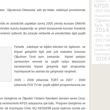
seminer
KPSS
ılan ‘Ağustosun Ortasında’ adlı şiir kitabı edebiyat çevrelerinde
2015 ÖA
Kastamo
Öğretim
enlik ve yöneticilik yaptıktan sonra 2005 yılında kurulan ONKAN
K
Tarih
2014
 yönetim kurulu başkanlığı ve şirket bünyesinde kurulan Karabük
rini üstlendi. Bu süreçte rehberlik ve yöneticilikle ilgili çeşitli
KPSS
kps
2017 
kpss vide
Felsefe , edebiyat ve eğitim bilimleri ile ilgilenen ve
Uzaktan E
kişisel gelişimle ilgili pek çok makalesi bulunan
Vatandaşl
Oğuzhan Ünal aynı zamanda kişisel gelişim
2016 
seminerleri vererek ve çeşitli radyo televizyon
kanallarında kişisel gelişimle ilgili programlar
hazırlayarak bu alanda da çalışmalar sergiledi.
2005 – 2006 yıllarında TGRT ve 2007 – 2009
yıllarında FOX TV’de çeşitli eğitim programlarında yer
ram Geliştirme ve Öğretim Yöntem-Teknikleri dersleri veren Ünal,
ği seminerlerle KPSS adaylarına ışık tuttu. Program Geliştirme ve
serler de hazırlayan Ünal, AÇI AKADEMİ yazar kadrosu içinde yer