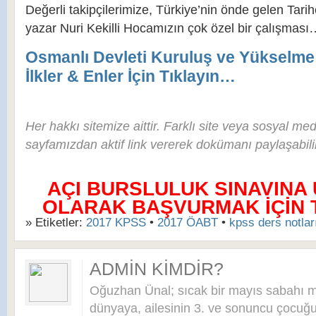
Değerli takipçilerimize, Türkiye’nin önde gelen Tarih
yazar Nuri Kekilli Hocamızın çok özel bir çalışması
Osmanlı Devleti Kuruluş ve Yükselm
İlkler & Enler İçin Tıklayın…
Her hakkı sitemize aittir. Farklı site veya sosyal me
sayfamızdan aktif link vererek dokümanı paylaşabilir
AÇI BURSLULUK SINAVINA
OLARAK BAŞVURMAK İÇİN TI
» Etiketler:
2017 KPSS
•
2017 ÖABT
•
kpss ders notlar
ADMIN KIMDIR?
Oğuzhan Ünal; sıcak bir mayıs sabahı 
dünyaya, ailesinin 3. ve sonuncu çocuğu 