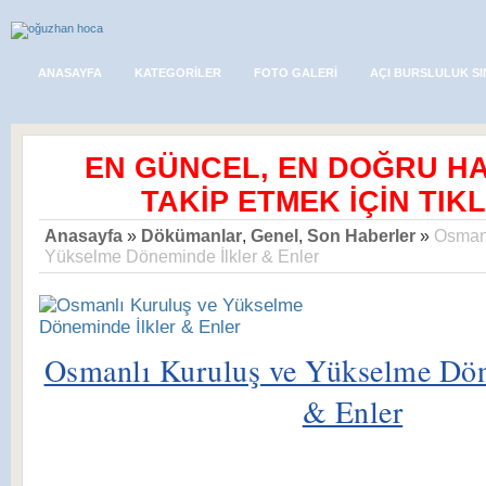
ANASAYFA
KATEGORILER
FOTO GALERI
AÇI BURSLULUK SI
EN GÜNCEL, EN DOĞRU H
TAKİP ETMEK İÇİN TIKL
Anasayfa
»
Dökümanlar
,
Genel
,
Son Haberler
»
Osmanl
Yükselme Döneminde İlkler & Enler
Osmanlı Kuruluş ve Yükselme Dön
& Enler