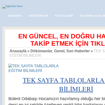
ANASAYFA
KATEGORILER
FOTO GALERI
AÇI BURSLULUK SI
EN GÜNCEL, EN DOĞRU H
TAKİP ETMEK İÇİN TIKL
Anasayfa
»
Dökümanlar
,
Genel
,
Son Haberler
»
TEK 
EĞİTİM BİLİMLERİ
TEK SAYFA TABLOLARLA
BİLİMLERİ
Bülent Odabaşı Hocamızın hazırlamış olduğu her bi
dersi en iyi şekilde özetleyen renkli bilgi haritalarını