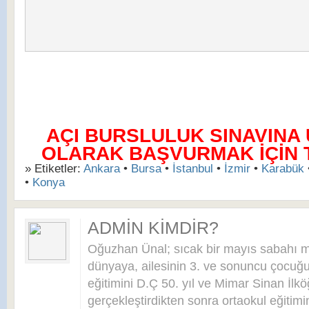
AÇI BURSLULUK SINAVINA
OLARAK BAŞVURMAK İÇİN TI
» Etiketler:
Ankara
•
Bursa
•
İstanbul
•
İzmir
•
Karabük
•
Konya
ADMIN KIMDIR?
Oğuzhan Ünal; sıcak bir mayıs sabahı 
dünyaya, ailesinin 3. ve sonuncu çocuğu 
eğitimini D.Ç 50. yıl ve Mimar Sinan İlkö
gerçekleştirdikten sonra ortaokul eğitim