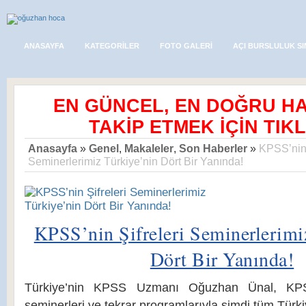
ANASAYFA
KATEGORILER
FOTO GALERI
AÇI BURSLULUK SI
EN GÜNCEL, EN DOĞRU H
TAKİP ETMEK İÇİN TIKL
Anasayfa
»
Genel
,
Makaleler
,
Son Haberler
»
KPSS’nin 
Seminerlerimiz Türkiye’nin Dört Bir Yanında!
KPSS’nin Şifreleri Seminerlerimi
Dört Bir Yanında!
Türkiye’nin KPSS Uzmanı Oğuzhan Ünal, KPSS’
seminerleri ve tekrar programlarıyla şimdi tüm Türki