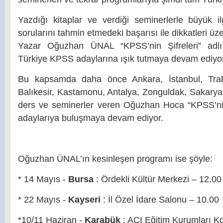
Yazdığı kitaplar ve verdiği seminerlerle büyük 
sorularını tahmin etmedeki başarısı ile dikkatleri üz
Yazar Oğuzhan ÜNAL “KPSS’nin Şifreleri” adlı
Türkiye KPSS adaylarına ışık tutmaya devam ediyor
Bu kapsamda daha önce Ankara, İstanbul, Trab
Balıkesir, Kastamonu, Antalya, Zonguldak, Sakarya 
ders ve seminerler veren Oğuzhan Hoca “KPSS’nin
adaylarıya buluşmaya devam ediyor.
Oğuzhan ÜNAL’ın kesinleşen programı ise şöyle:
* 14 Mayıs -
Bursa
: Ördekli Kültür Merkezi – 12.00
* 22 Mayıs -
Kayseri
: İl Özel İdare Salonu – 10.00
*10/11 Haziran -
Karabük
: AÇI Eğitim Kurumları K