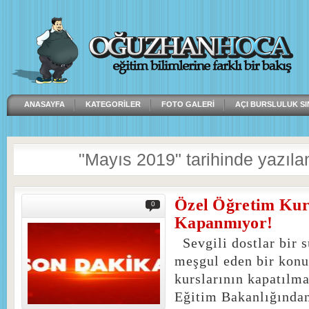
ANASAYFA
KATEGORILER
FOTO GALERI
AÇI BURSLULUK SI
"Mayıs 2019" tarihinde yazılan
Özel Öğretim Kur
0
Kapanmıyor!
Sevgili dostlar bir 
meşgul eden bir konu
kurslarının kapatılm
Eğitim Bakanlığından