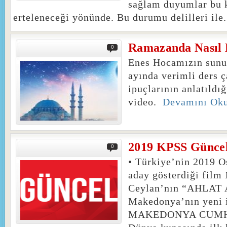
sağlam duyumlar bu
erteleneceği yönünde. Bu durumu delilleri ile.
Ramazanda Nasıl D
0
Enes Hocamızın sun
ayında verimli ders 
ipuçlarının anlatıldı
video.
Devamını Ok
2019 KPSS Güncel 
0
• Türkiye’nin 2019 O
aday gösterdiği film 
Ceylan’nın “AHLAT 
Makedonya’nın yeni
MAKEDONYA CUMH