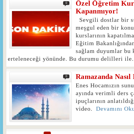
Özel Öğretim Kur
0
Kapanmıyor!
Sevgili dostlar bir 
meşgul eden bir konu
kurslarının kapatılm
Eğitim Bakanlığından
sağlam duyumlar bu
erteleneceği yönünde. Bu durumu delilleri ile.
Ramazanda Nasıl D
0
Enes Hocamızın sun
ayında verimli ders 
ipuçlarının anlatıldı
video.
Devamını Ok