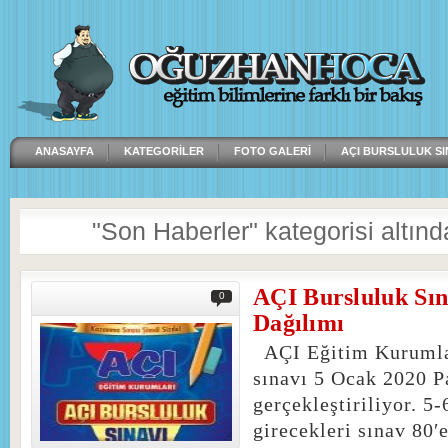
ANASAYFA
KATEGORILER
FOTO GALERI
AÇI BURSLULUK SI
"Son Haberler" kategorisi altınd
AÇI Bursluluk Sı
0
Dağılımı
AÇI Eğitim Kurumla
sınavı 5 Ocak 2020 P
gerçekleştiriliyor. 5-
girecekleri sınav 80′