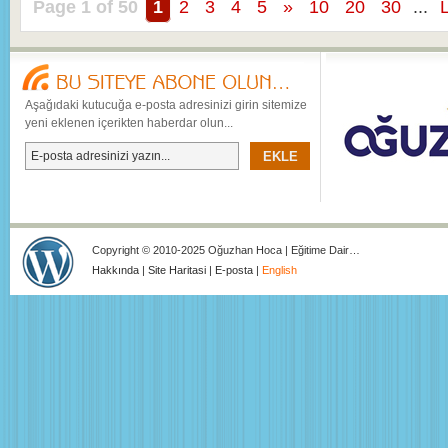
Page 1 of 50
1
2
3
4
5
»
10
20
30
...
Aşağıdaki kutucuğa e-posta adresinizi girin sitemize
yeni eklenen içerikten haberdar olun...
Copyright © 2010-2025 Oğuzhan Hoca | Eğitime Dair…
Hakkında
|
Site Haritasi
|
E-posta
|
English