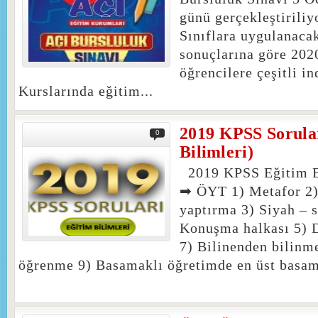
günü gerçekleştiriliy
Sınıflara uygulanaca
sonuçlarına göre 202
öğrencilere çeşitli i
Kurslarında eğitim...
2019 KPSS Sorular
0
Bilimleri)
2019 KPSS Eğitim Bi
➡ ÖYT 1) Metafor 2)
yaptırma 3) Siyah – s
Konuşma halkası 5) 
7) Bilinenden bilinm
öğrenme 9) Basamaklı öğretimde en üst basam