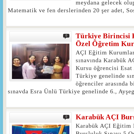
meydana gelecek olu
Matematik ve fen derslerinden 20 şer adet, Sos
Türkiye Birincis
0
Özel Öğretim Ku
AÇI Eğitim Kurumla
sınavında Karabük A
Kursu öğrencisi Esat
Türkiye genelinde sı
öğrenciler arasında b
sınavda Esra Ünlü Türkiye genelinde 6., Ayşeg
Karabük AÇI Burs
0
Karabük AÇI Eğitim 
Bursluluk Sınavı 5 O