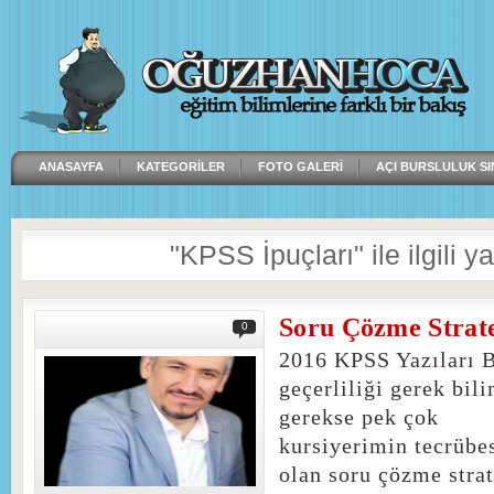
ANASAYFA
KATEGORILER
FOTO GALERI
AÇI BURSLULUK SI
"KPSS İpuçları" ile ilgili ya
Soru Çözme Strate
0
2016 KPSS Yazıları 
geçerliliği gerek bil
gerekse pek çok
kursiyerimin tecrübe
olan soru çözme strat