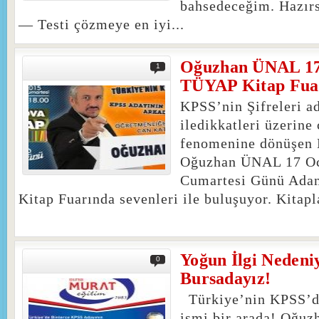
bahsedeceğim. Hazırs
— Testi çözmeye en iyi...
Oğuzhan ÜNAL 17
1
TÜYAP Kitap Fua
KPSS’nin Şifreleri ad
iledikkatleri üzerine
fenomenine dönüşen 
Oğuzhan ÜNAL 17 O
Cumartesi Günü Adan
Kitap Fuarında sevenleri ile buluşuyor. Kitapl
Yoğun İlgi Nedeni
0
Bursadayız!
Türkiye’nin KPSS’de
ismi bir arada! Oğuz