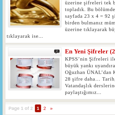
üzerine şifreleri tek
topladık. Bu bölümd
sayfada 23 x 4 = 92 ş
birden bulmanız mü
üzerine tıklayarak büy
tıklayarak ise...
En Yeni Şifreler (2
2
KPSS’nin Şifreleri i
büyük yankı uyandıra
Oğuzhan ÜNAL’dan KP
28 şifre daha… Tarih
Vatandaşlık derslerin
paylaştığımız...
Page 1 of 2
1
2
»