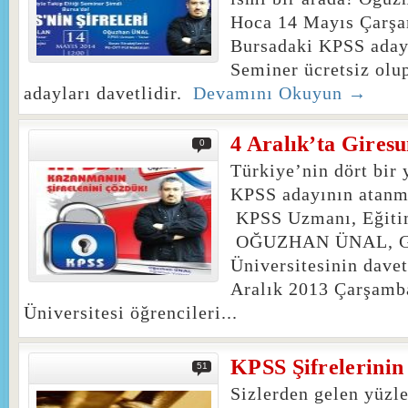
Hoca 14 Mayıs Çarş
Bursadaki KPSS adayl
Seminer ücretsiz ol
adayları davetlidir.
Devamını Okuyun →
4 Aralık’ta Giresu
0
Türkiye’nin dört bir 
KPSS adayının atanma
KPSS Uzmanı, Eğitim
OĞUZHAN ÜNAL, G
Üniversitesinin davet
Aralık 2013 Çarşamb
Üniversitesi öğrencileri...
KPSS Şifrelerini
51
Sizlerden gelen yüzl