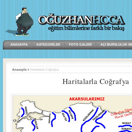
ANASAYFA
KATEGORILER
FOTO GALERI
AÇI BURSLULUK SI
Anasayfa
»
Haritalarla Coğrafya
Haritalarla Coğrafya