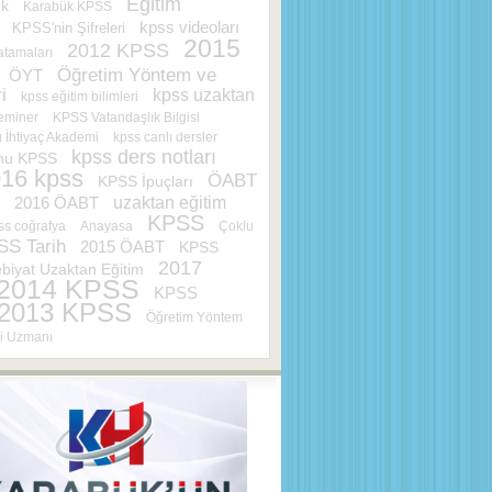
Eğitim
ık
Karabük KPSS
kpss videoları
KPSS'nin Şifreleri
2015
2012 KPSS
tamaları
Öğretim Yöntem ve
ÖYT
i
kpss uzaktan
kpss eğitim bilimleri
eminer
KPSS Vatandaşlık Bilgisi
İhtiyaç Akademi
kpss canlı dersler
kpss ders notları
nu KPSS
16 kpss
ÖABT
KPSS İpuçları
uzaktan eğitim
2016 ÖABT
KPSS
ss coğrafya
Anayasa
Çoklu
SS Tarih
2015 ÖABT
KPSS
2017
iyat Uzaktan Eğitim
2014 KPSS
KPSS
2013 KPSS
Öğretim Yöntem
ri Uzmanı