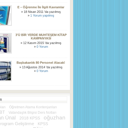
E – Öğrenme İle İlgili Kavramlar
» 18 Nisan 2011 'da yazılmış
»
1 Yorum yapılmış
3′Ü BİR YERDE MUHTEŞEM KİTAP
KAMPANYASI
» 12 Kasım 2015 'da yazılmış
»
0 Yorum
Başbakanlık 80 Personel Alacak!
» 13 Ağustos 2014 'da yazılmış
»
0 Yorum
ER
ları
Öğretmen Atama Kontenjanları
BT
Vatandaşlık Bilgisi Ders Notları
oğuzhan
n Ünal
2018 KPSS
rogram Geliştirme
KPSS