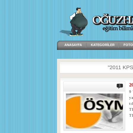
ANASAYFA
KATEGORILER
FOTO
"2011 KPSS 
2
1
9
ya
t
T
T