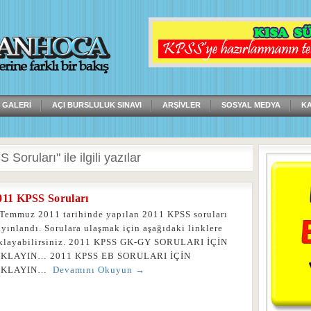
 GALERI
AÇI BURSLULUK SINAVI
ARŞIVLER
SOSYAL MEDYA
K
Soruları" ile ilgili yazılar
011 KPSS Soruları
 Temmuz 2011 tarihinde yapılan 2011 KPSS soruları
yınlandı. Sorulara ulaşmak için aşağıdaki linklere
ıklayabilirsiniz. 2011 KPSS GK-GY SORULARI İÇİN
IKLAYIN… 2011 KPSS EB SORULARI İÇİN
IKLAYIN…
Devamını Okuyun →