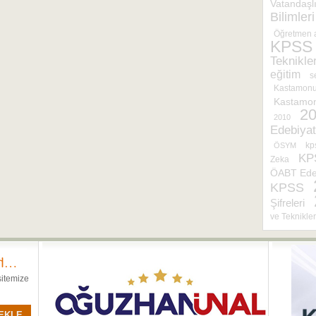
Vatandaşl
Bilimleri
Öğretmen a
KPSS
Teknikler
eğitim
s
Kastamonu 
Kastamo
20
2010
Edebiyat
kp
ÖSYM
KP
Zeka
ÖABT Edeb
KPSS
Şifreleri
ve Teknikle
sitemize