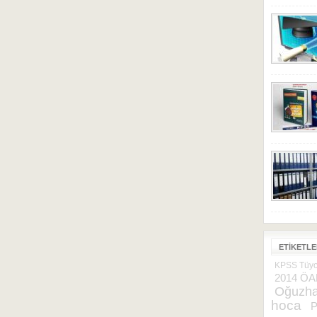
ETIKETL
KPSS Tüyo
2014 ÖA
Oğuzha
hoca
P