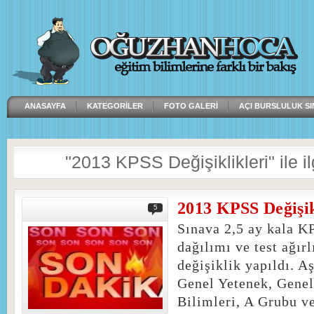
ANASAYFA
KATEGORILER
FOTO GALERI
AÇI BURSLULUK SI
"2013 KPSS Değişiklikleri" ile ilg
2013 KPSS Değişik
5
Sınava 2,5 ay kala K
dağılımı ve test ağırl
değişiklik yapıldı. A
Genel Yetenek, Genel
Bilimleri, A Grubu 