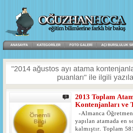
ANASAYFA
KATEGORILER
FOTO GALERI
AÇI BURSLULUK SI
"2014 ağustos ayı atama kontenjanl
puanları" ile ilgili yazıl
2013 Toplam Ata
0
Kontenjanları ve 
-Almanca Öğretmenli
yapılan atamada en s
kalmıştır. Toplam 58