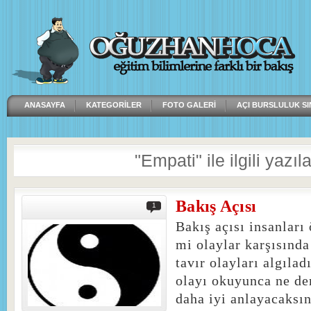
ANASAYFA
KATEGORILER
FOTO GALERI
AÇI BURSLULUK SI
"Empati" ile ilgili yazıla
Bakış Açısı
1
Bakış açısı insanları
mi olaylar karşısında
tavır olayları algılad
olayı okuyunca ne de
daha iyi anlayacaksın