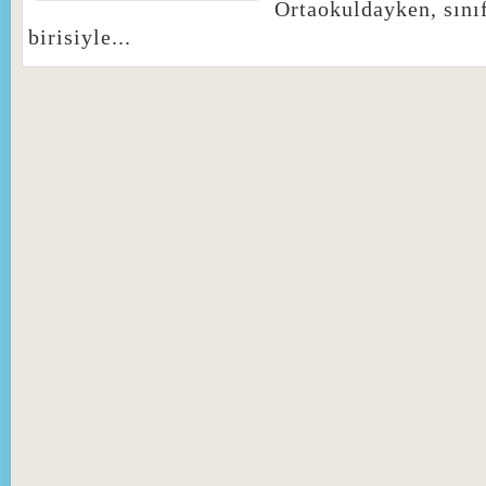
Ortaokuldayken, sını
birisiyle...