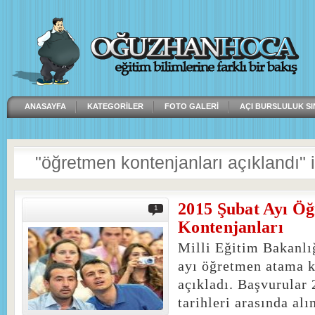
ANASAYFA
KATEGORILER
FOTO GALERI
AÇI BURSLULUK SI
"öğretmen kontenjanları açıklandı" ile
2015 Şubat Ayı Ö
1
Kontenjanları
Milli Eğitim Bakanlı
ayı öğretmen atama k
açıkladı. Başvurular
tarihleri arasında al