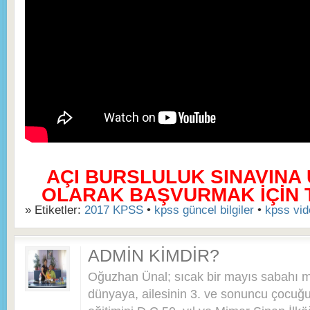
AÇI BURSLULUK SINAVINA
OLARAK BAŞVURMAK İÇİN TI
» Etiketler:
2017 KPSS
•
kpss güncel bilgiler
•
kpss vid
ADMIN KIMDIR?
Oğuzhan Ünal; sıcak bir mayıs sabahı 
dünyaya, ailesinin 3. ve sonuncu çocuğu 