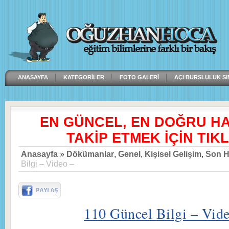
ANASAYFA
KATEGORILER
FOTO GALERI
AÇI BURSLULUK SI
EN GÜNCEL, EN DOĞRU H
TAKİP ETMEK İÇİN TIKL
Anasayfa
»
Dökümanlar
,
Genel
,
Kişisel Gelişim
,
Son H
Bilgi – Video –
110 Güncel Bilgi – Vid