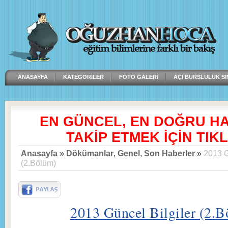
ANASAYFA
KATEGORILER
FOTO GALERI
AÇI BURSLULUK SI
EN GÜNCEL, EN DOĞRU H
TAKİP ETMEK İÇİN TIKL
Anasayfa
»
Dökümanlar
,
Genel
,
Son Haberler
»
2013 G
(2.Bölüm)
2013 Güncel Bilgiler (2.