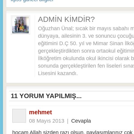
ADMIN KIMDIR?
Oğuzhan Ünal; sıcak bir mayıs sabahı 
dünyaya, ailesinin 3. ve sonuncu çocuğu 
eğitimini D.Ç 50. yıl ve Mimar Sinan İlkö
gerçekleştirdikten sonra ortaokul eğitim
İlköğretim okulunda okul ikincisi olarak bi
sonunda gerçekleştirilen fen liseleri sı
Lisesini kazandı.
11
YORUM YAPILMIŞ...
mehmet
08 Mayıs 2013
|
Cevapla
hocam Allah sizden razı olsun. paylaşımlarınız çok