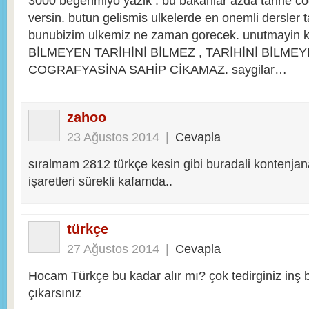
3000 begenmiyo yazik . bu bakanlar azda tarihe c
versin. butun gelismis ulkelerde en onemli dersler 
bunubizim ulkemiz ne zaman gorecek. unutmayi
BİLMEYEN TARİHİNİ BİLMEZ , TARİHİNİ BİLME
COGRAFYASİNA SAHİP CİKAMAZ. saygilar…
zahoo
23 Ağustos 2014
|
Cevapla
sıralmam 2812 türkçe kesin gibi buradali kontenja
işaretleri sürekli kafamda..
türkçe
27 Ağustos 2014
|
Cevapla
Hocam Türkçe bu kadar alır mı? çok tedirginiz inş 
çıkarsınız