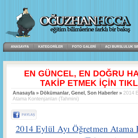
ANASAYFA
KATEGORILER
FOTO GALERI
AÇI BURSLULUK SI
EN GÜNCEL, EN DOĞRU H
TAKİP ETMEK İÇİN TIKL
Anasayfa
»
Dökümanlar
,
Genel
,
Son Haberler
»
2014 E
Atama Kontenjanları (Tahmini)
2014 Eylül Ayı Öğretmen Atama K