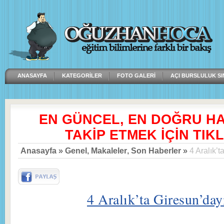
ANASAYFA
KATEGORILER
FOTO GALERI
AÇI BURSLULUK SI
EN GÜNCEL, EN DOĞRU H
TAKİP ETMEK İÇİN TIKL
Anasayfa
»
Genel
,
Makaleler
,
Son Haberler
»
4 Aralık’t
4 Aralık’ta Giresun’day