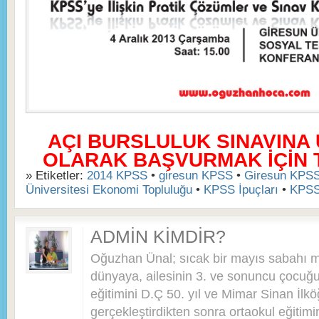
AÇI BURSLULUK SINAVINA
OLARAK BAŞVURMAK İÇİN TI
» Etiketler:
2014 KPSS
•
giresun KPSS
•
Giresun KPSS
Üniversitesi Ekonomi Topluluğu
•
KPSS İpuçları
•
KPSS
ADMIN KIMDIR?
Oğuzhan Ünal; sıcak bir mayıs sabahı 
dünyaya, ailesinin 3. ve sonuncu çocuğu 
eğitimini D.Ç 50. yıl ve Mimar Sinan İlkö
gerçekleştirdikten sonra ortaokul eğitim