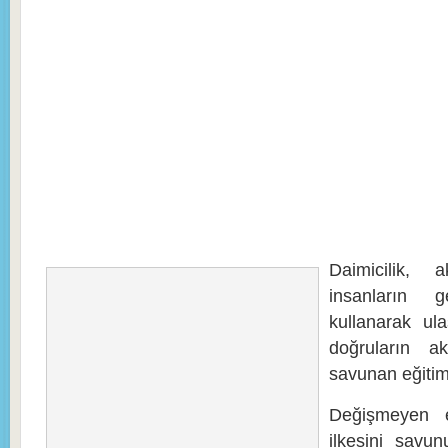
Daimicilik,
insanların ge
kullanarak ul
doğruların a
savunan eğitim 
Değişmeyen e
ilkesini savu