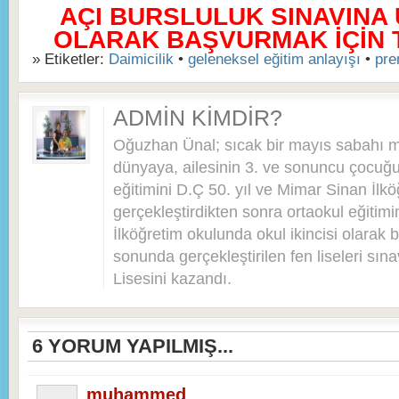
AÇI BURSLULUK SINAVINA
OLARAK BAŞVURMAK İÇİN TI
» Etiketler:
Daimicilik
•
geleneksel eğitim anlayışı
•
pre
ADMIN KIMDIR?
Oğuzhan Ünal; sıcak bir mayıs sabahı 
dünyaya, ailesinin 3. ve sonuncu çocuğu 
eğitimini D.Ç 50. yıl ve Mimar Sinan İlkö
gerçekleştirdikten sonra ortaokul eğitim
İlköğretim okulunda okul ikincisi olarak bi
sonunda gerçekleştirilen fen liseleri sı
Lisesini kazandı.
6
YORUM YAPILMIŞ...
muhammed