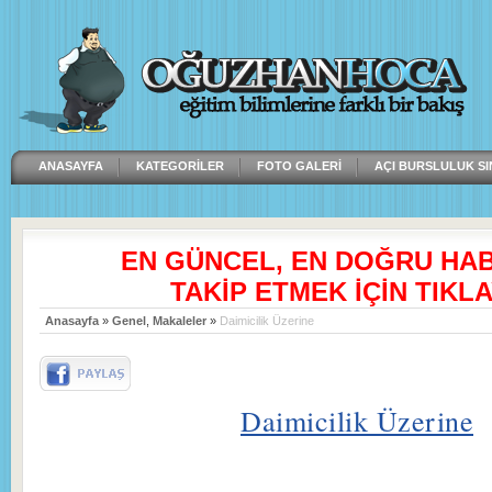
ANASAYFA
KATEGORILER
FOTO GALERI
AÇI BURSLULUK SI
EN GÜNCEL, EN DOĞRU HA
TAKİP ETMEK İÇİN TIKLA
Anasayfa
»
Genel
,
Makaleler
»
Daimicilik Üzerine
Daimicilik Üzerine