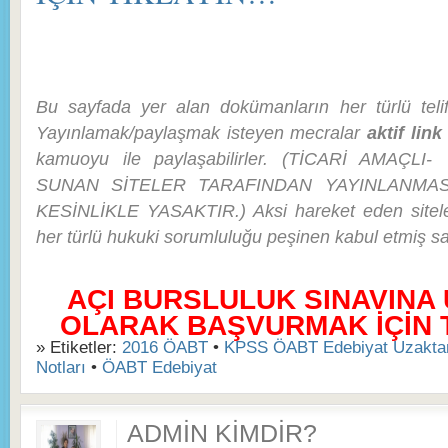
Bu sayfada yer alan dokümanların her türlü telif 
Yayınlamak/paylaşmak isteyen mecralar
aktif link
kamuoyu ile paylaşabilirler. (TİCARİ AMAÇL
SUNAN SİTELER TARAFINDAN YAYINLANMASI
KESİNLİKLE YASAKTIR.) Aksi hareket eden siteler
her türlü hukuki sorumluluğu peşinen kabul etmiş say
AÇI BURSLULUK SINAVINA
OLARAK BAŞVURMAK İÇİN TI
» Etiketler:
2016 ÖABT
•
KPSS ÖABT Edebiyat Uzaktan
Notları
•
ÖABT Edebiyat
ADMIN KIMDIR?