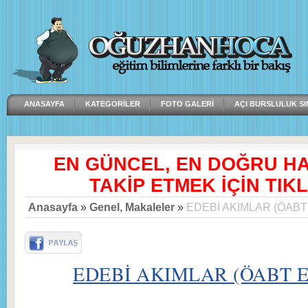
ANASAYFA
KATEGORILER
FOTO GALERI
AÇI BURSLULUK SI
EN GÜNCEL, EN DOĞRU H
TAKİP ETMEK İÇİN TIKL
Anasayfa
»
Genel
,
Makaleler
»
EDEBİ AKIMLAR (ÖABT 
EDEBİ AKIMLAR (ÖABT Ed