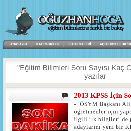
ANASAYFA
KATEGORILER
FOTO GALERI
AÇI BURSLULUK SI
"Eğitim Bilimleri Soru Sayısı Kaç Old
yazılar
2013 KPSS İçin So
1
- ÖSYM Başkanı Ali
öğretmenler için yapı
ilgili ilk bilgileri d
adaylarını yeni bir K