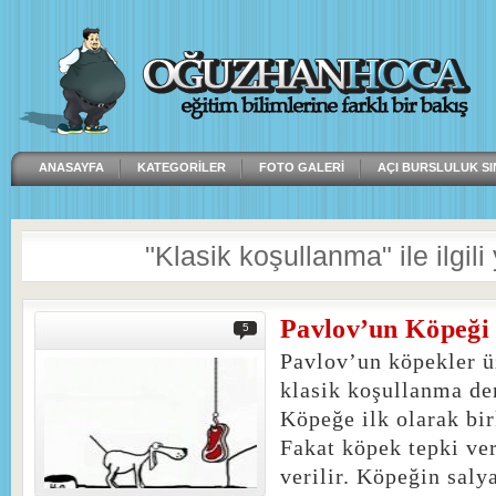
ANASAYFA
KATEGORILER
FOTO GALERI
AÇI BURSLULUK SI
"Klasik koşullanma" ile ilgili 
Pavlov’un Köpeği
5
Pavlov’un köpekler ü
klasik koşullanma de
Köpeğe ilk olarak birk
Fakat köpek tepki ve
verilir. Köpeğin salya