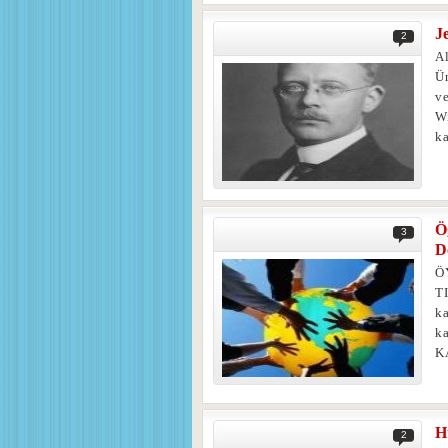
J
2
Al
Ü
ve
W
ka
Ö
3
D
Ö
T
k
k
K
H
2