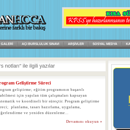
 GALERI
AÇI BURSLULUK SINAVI
ARŞIVLER
SOSYAL MEDYA
K
 notları" ile ilgili yazılar
rogram Geliştirme Süreci
ogram geliştirme; eğitim programının başarılı
labilmesi için yapılan tüm çalışmaları kapsayan
stematik ve koordineli bir süreçtir. Program geliştirme
reci; planlama, tasarı hazırlama, uygulama,
eğerlendirme ve yeniden düzenleme...
Devamını okuyun »