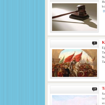
H
b
D
K
4
E
Ta
N
T
T
16
S
ta
si