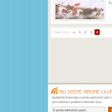
T
Page 4 of 4
«
1
2
3
4
Aşağıdaki kutucuğa e-posta adresinizi girin 
yeni eklenen içerikten haberdar olun...