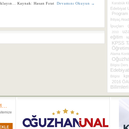
ıklayın… Kaynak: Hasan Fırat
Devamını Okuyun →
Karabük 
Edebiyat 
Program 
İhtiyaç Aka
İpuçları
uza
2010
eğitim
k
KPSS Ta
Öğretim
Atama Konte
Oğuzha
Bilgisi Ders
Edebiyat
kp
Bilgisi
2016 ÖA
Bilimleri
sitemize