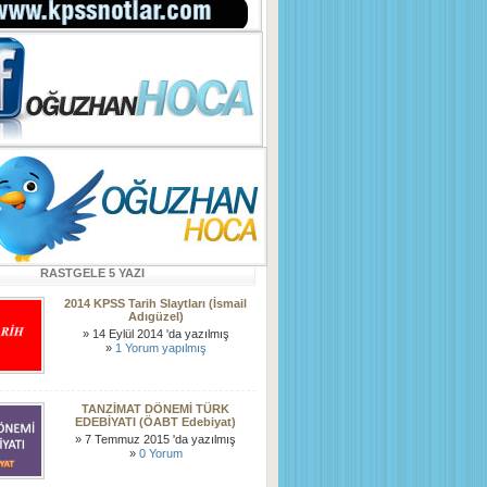
RASTGELE 5 YAZI
2014 KPSS Tarih Slaytları (İsmail
Adıgüzel)
» 14 Eylül 2014 'da yazılmış
»
1 Yorum yapılmış
TANZİMAT DÖNEMİ TÜRK
EDEBİYATI (ÖABT Edebiyat)
» 7 Temmuz 2015 'da yazılmış
»
0 Yorum