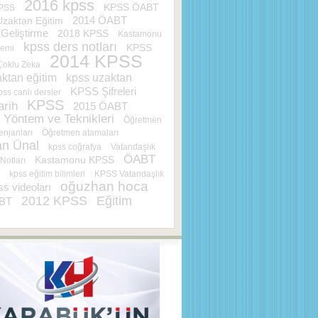
2016 kpss
KPSS ÖABT
KPSS
2014 ÖABT
Uzaktan Eğitim
Geliştirme
2018 KPSS
Kastamonu
kpss ders notları
KPSS
demi
2014 KPSS
Çoklu Zeka
ktan eğitim
kpss uzaktan
KPSS Şifreleri
pss canlı dersler
KPSS
rih
2015 ÖABT
 Yöntem ve Teknikleri
Öğretmen
njanları
Öğretmen atamaları
n Ünal
kpss coğrafya
Vatandaşlık
ÖABT
Kastamonu KPSS
 Notları
kpss eğitim bilimleri
KPSS Vatandaşlık
oğuzhan hoca
ss videoları
2012 KPSS
Eğitim
BT