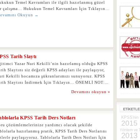
ukukun Temel Kavramları ile ilgili hazırlanmış güzel
ir çalışma… Hukukun Temel Kavramları İçin Tıklayın…
evamını Okuyun →
PSS Tarih Slaytı
ğitimci Yazar Nuri Kekilli’nin hazırlamış olduğu KPSS
rih Slaytını siz değerli KPSS adayları ile paylaşıyor,
uri Kekilli hocamıza şükranlarımızı sunuyoruz. KPSS
arih Slaytını İndirmek İçin Tıklayın… ÖNEMLİ NOT:...
Devamını okuyun »
ETIKETL
ablolarla KPSS Tarih Ders Notları
KPSS'nin Ş
2015
oru çözümlemelerinize yardımcı olacak şekilde
Yöntem ve T
blolarla hazırlanmış pratik, KPSS Tarih Ders Notlarını
2013
zlerle paylaşıyoruz. Tablolarla Tarih Ders Notları İçin