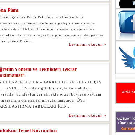
ena Planı
man eğitimci Peter Petersen tarafından Jena
niversitesi Deneme Okulu’nda geliştirilen sisteme
rilen addır. Dalton Plânının bireysel çalışması ve
innetka Plânının bireysel ve grup çalışması dengesine
rşın, Jena Plânı...
Devamını okuyun »
ğretim Yöntem ve Teknikleri Tekrar
okümanları
YT BENZERLİKLER – FARKLILIKLAR SLAYTI İÇİN
IKLAYIN… ÖYT ile ilgili birbiriyle karışabilen
avramlar bu slaytta yer almakta olup, böylece kavram
argaşasının önlenmesi amaçlanmaktadır. ÖYT
ARŞILAŞTIRMA TABLOLARI İÇİN...
Devamını okuyun »
ukukun Temel Kavramları