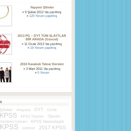
Yepyeni Şifreler
» 9 Şubat 2012 'da yazılmış
»
120 Yorum yapılmış
2013 PG – ÖYT TÜM SLAYTLAR
BİR ARADA (Güncel)
» 11 Ocak 2013 'da yazılmış
»
19 Yorum yapılmış
2010 Karabük Tekrar Dersleri
» 3 Mart 2011 'da yazılmış
»
0 Yorum
ER
ÖYT
ifreleri
Anayasa
ÖSYM
 KPSS
KPSS Tüyoları
Öğretim
KPSS Vatandaşlık
eknikleri Uzmanı
 KPSS
2017 KPSS
seminer