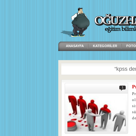
ANASAYFA
KATEGORILER
FOTO
"kpss ders
P
1
Pr
o
si
sü
d