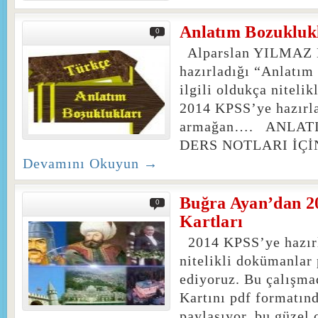
Anlatım Bozuklukl
0
Alparslan YILMAZ 
hazırladığı “Anlatım
ilgili oldukça nitel
2014 KPSS’ye hazırl
armağan…. ANLA
DERS NOTLARI İÇ
Devamını Okuyun →
Buğra Ayan’dan 2
0
Kartları
2014 KPSS’ye hazırl
nitelikli dokümanla
ediyoruz. Bu çalışm
Kartını pdf formatınd
paylaşıyor, bu güzel 