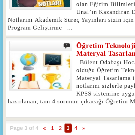
olan Eğitim Bilimle
Ünal’ın Kazandıran 
Notlarını Akademik Süreç Yayınları sizin için 
Program Geliştirme –...
Öğretim Teknoloji
1
Materyal Tasarla
Bülent Odabaşı Hoca
olduğu Öğretim Tekno
Materyal Tasarlama il
notlarını sizlerle pa
KPSS sistemine uygu
hazırlanan, tam 4 sorunun çıkacağı Öğretim Ma
Page 3 of 4
«
1
2
3
4
»