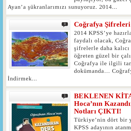
Ayan’a şükranlarımızı sunuyoruz. 2014...
Coğrafya Şifreleri
0
2014 KPSS’ye hazırl
faydalı olacak, Coğra
şifrelerle daha kalıcı
öğreten güzel bir ç
Coğrafya ile ilgili ta
dokümanda… Coğrafya
İndirmek...
BEKLENEN KİTA
1
Hoca’nın Kazandı
Notları ÇIKTI!
Türkiye’nin dört bir 
KPSS adayının atanm