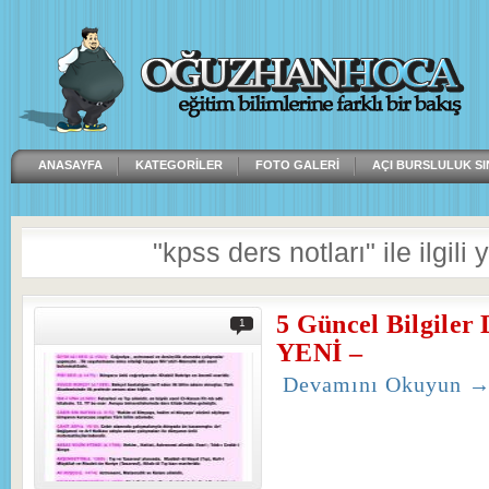
ANASAYFA
KATEGORILER
FOTO GALERI
AÇI BURSLULUK SI
"kpss ders notları" ile ilgili 
5 Güncel Bilgiler
1
YENİ –
Devamını Okuyun 