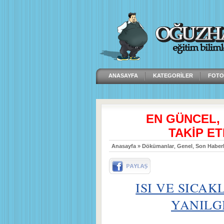
ANASAYFA
KATEGORILER
FOTO
EN GÜNCEL,
TAKİP ET
Anasayfa
»
Dökümanlar
,
Genel
,
Son Haberl
ISI VE SICAK
YANILGI