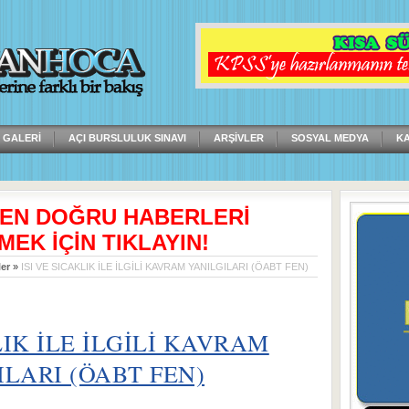
 GALERI
AÇI BURSLULUK SINAVI
ARŞIVLER
SOSYAL MEDYA
K
 EN DOĞRU HABERLERİ
MEK İÇİN TIKLAYIN!
er
»
ISI VE SICAKLIK İLE İLGİLİ KAVRAM YANILGILARI (ÖABT FEN)
LIK İLE İLGİLİ KAVRAM
LARI (ÖABT FEN)