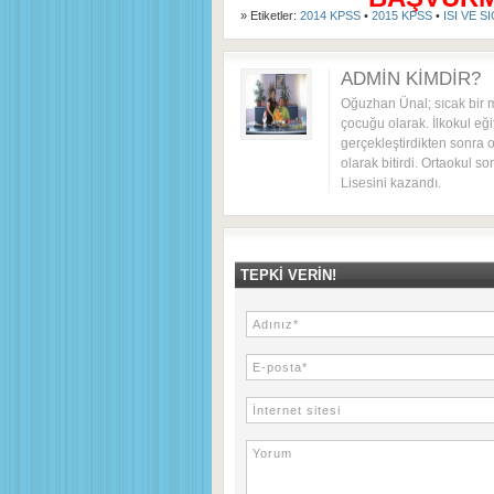
» Etiketler:
2014 KPSS
•
2015 KPSS
•
ISI VE S
ADMIN KIMDIR?
Oğuzhan Ünal; sıcak bir 
çocuğu olarak. İlkokul eği
gerçekleştirdikten sonra o
olarak bitirdi. Ortaokul s
Lisesini kazandı.
TEPKI VERIN!