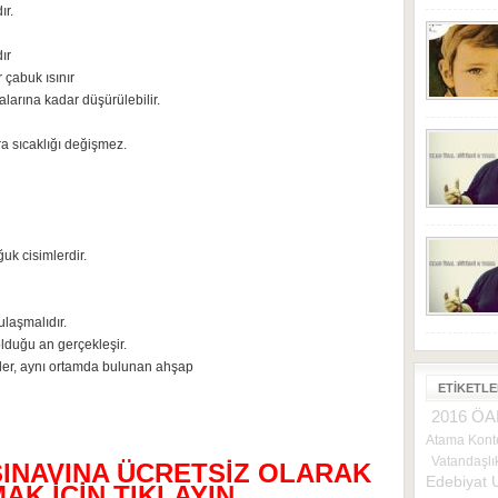
ır.
ır
r çabuk ısınır
larına kadar düşürülebilir.
a sıcaklığı değişmez.
ğuk cisimlerdir.
laşmalıdır.
olduğu an gerçekleşir.
ler, aynı ortamda bulunan ahşap
ETIKETL
2016 ÖA
Atama Konte
Vatandaşlık
SINAVINA ÜCRETSİZ OLARAK
Edebiyat 
K İÇİN TIKLAYIN...