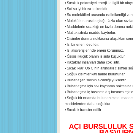
• Sıcaklık potansiyel enerji ile ilgili bir olayd
• Saf su iyi bir ısı iletkenidir.
• Su molekülleri arasında ısı iletkenliği vard
• Moleküller arası boşluğu fazla olan sıvıla
• Maddelerin sıcaklığı en fazla donma nokta
• Mutlak sıfırda madde kaybolur.
• Cisimler donma noktasına ulaştıktan sonr
• Isı bir enerji değildir.
• Isı alışverişlerinde enerji korunmaz.
• Özısısı küçük olanın ısısıda küçüktür.
• Kazaklar insanları daha çok ısıtır.
• Sıcaklıkları Oo C nin altındaki cisimler so
• Soğuk cisimler katı halde bulunurlar.
• Buharlaşan sıvının sıcaklığı yüksektir.
• Buharlaşma için sıvı kaynama noktasına u
• Buharlaşma iç basıncın dış basınca eşit 
• Soğuk bir ortamda bulunan metal madde
maddelerden daha soğuktur.
• Sıcaklık transfer edilir.
AÇI BURSLULUK 
BAŞVURMA