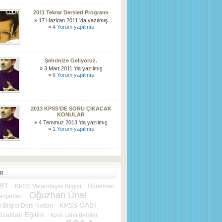
2011 Tekrar Dersleri Programı
» 17 Haziran 2011 'da yazılmış
»
4 Yorum yapılmış
Şehrinize Geliyoruz.
» 3 Mart 2011 'da yazılmış
»
6 Yorum yapılmış
2013 KPSS’DE SORU ÇIKACAK
KONULAR
» 4 Temmuz 2013 'da yazılmış
»
1 Yorum yapılmış
ER
BT
KPSS Vatandaşlık Bilgisi
Öğretmen
Oğuzhan Ünal
njanları
KPSS ÖABT
 Bilgisi Ders Notları
Uzaktan Eğitim
kpss canlı dersler