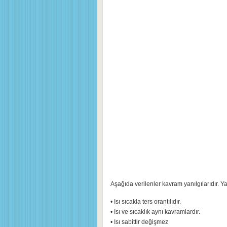
Aşağıda verilenler kavram yanılgılarıdır. Y
• Isı sıcakla ters orantılıdır.
• Isı ve sıcaklık aynı kavramlardır.
• Isı sabittir değişmez