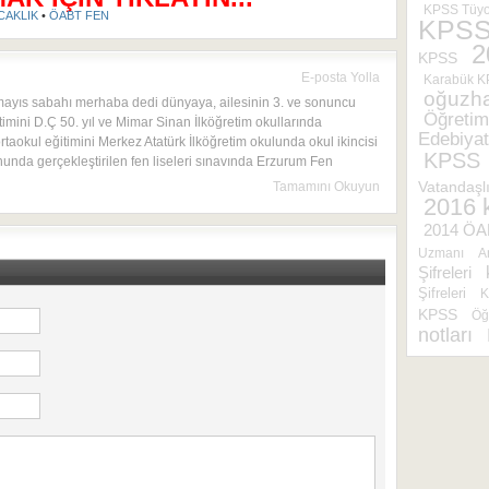
KPSS Tüyo
ICAKLIK
•
ÖABT FEN
KPS
2
KPSS
E-posta Yolla
Karabük 
oğuzh
mayıs sabahı merhaba dedi dünyaya, ailesinin 3. ve sonuncu
Öğretim
timini D.Ç 50. yıl ve Mimar Sinan İlköğretim okullarında
Edebiyat
rtaokul eğitimini Merkez Atatürk İlköğretim okulunda okul ikincisi
KPSS
onunda gerçekleştirilen fen liseleri sınavında Erzurum Fen
Tamamını Okuyun
Vatandaşl
2016 
2014 ÖA
Uzmanı
A
Şifreleri
Şifreleri
K
KPSS
Öğ
notları