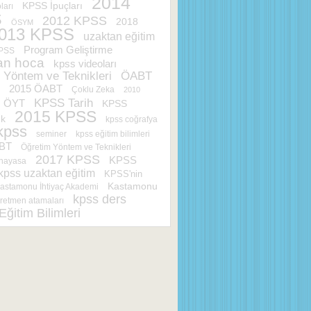
2014
KPSS İpuçları
ları
S
2012 KPSS
2018
ÖSYM
013 KPSS
uzaktan eğitim
Program Geliştirme
KPSS
an hoca
kpss videoları
 Yöntem ve Teknikleri
ÖABT
2015 ÖABT
Çoklu Zeka
2010
KPSS Tarih
ÖYT
KPSS
2015 KPSS
ık
kpss coğrafya
kpss
seminer
kpss eğitim bilimleri
BT
Öğretim Yöntem ve Teknikleri
2017 KPSS
KPSS
nayasa
kpss uzaktan eğitim
KPSS'nin
Kastamonu
astamonu İhtiyaç Akademi
kpss ders
retmen atamaları
Eğitim Bilimleri