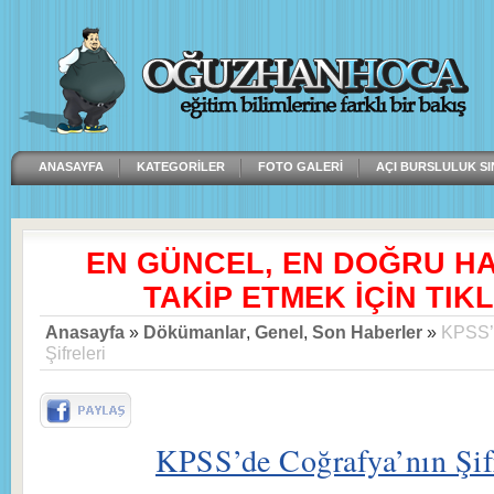
ANASAYFA
KATEGORILER
FOTO GALERI
AÇI BURSLULUK SI
EN GÜNCEL, EN DOĞRU H
TAKİP ETMEK İÇİN TIKL
Anasayfa
»
Dökümanlar
,
Genel
,
Son Haberler
»
KPSS’
Şifreleri
KPSS’de Coğrafya’nın Şifr