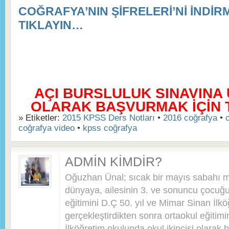
COĞRAFYA’NIN ŞİFRELERİ’Nİ İNDİRM
TIKLAYIN…
AÇI BURSLULUK SINAVINA
OLARAK BAŞVURMAK İÇİN TI
» Etiketler:
2015 KPSS Ders Notları
•
2016 coğrafya
•
coğrafya video
•
kpss coğrafya
ADMIN KIMDIR?
Oğuzhan Ünal; sıcak bir mayıs sabahı 
dünyaya, ailesinin 3. ve sonuncu çocuğu 
eğitimini D.Ç 50. yıl ve Mimar Sinan İlkö
gerçekleştirdikten sonra ortaokul eğitim
İlköğretim okulunda okul ikincisi olarak bi