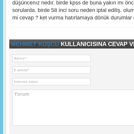
düşüncenız nedır. birde kpss de buna yakın mı öncül
sorularda. birde 58 inci soru neden iptal ediliş. olu
mi cevap ? ket vurma hatırlamaya dönük durumlar d
MEHMET KUŞCU
KULLANICISINA CEVAP 