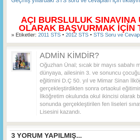
Geçmiş yıllardaki STS soru ve cevapları için tıklay
AÇI BURSLULUK SINAVINA
OLARAK BAŞVURMAK İÇİN TI
» Etiketler:
2011 STS
•
2012 STS
•
STS Soru ve Cevapl
ADMIN KIMDIR?
Oğuzhan Ünal; sıcak bir mayıs sabahı 
dünyaya, ailesinin 3. ve sonuncu çocuğu 
eğitimini D.Ç 50. yıl ve Mimar Sinan İlkö
gerçekleştirdikten sonra ortaokul eğitim
İlköğretim okulunda okul ikincisi olarak bi
sonunda gerçekleştirilen fen liseleri sı
Lisesini kazandı.
3
YORUM YAPILMIŞ...