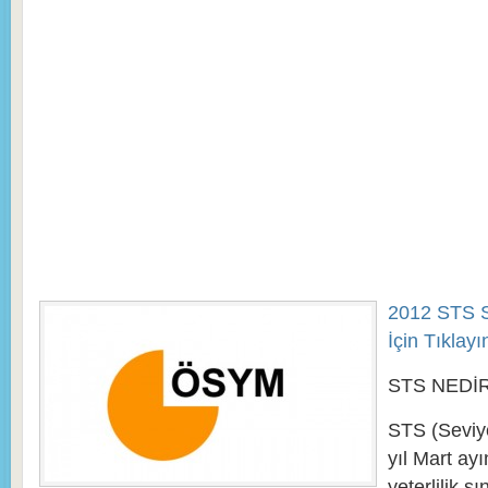
2012 STS S
İçin Tıklay
STS NEDİ
STS (Seviye
yıl Mart ayı
yeterlilik s