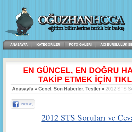
ANASAYFA
KATEGORILER
FOTO GALERI
AÇI BURSLULUK SI
EN GÜNCEL, EN DOĞRU H
TAKİP ETMEK İÇİN TIKL
Anasayfa
»
Genel
,
Son Haberler
,
Testler
»
2012 STS So
2012 STS Soruları ve Ceva