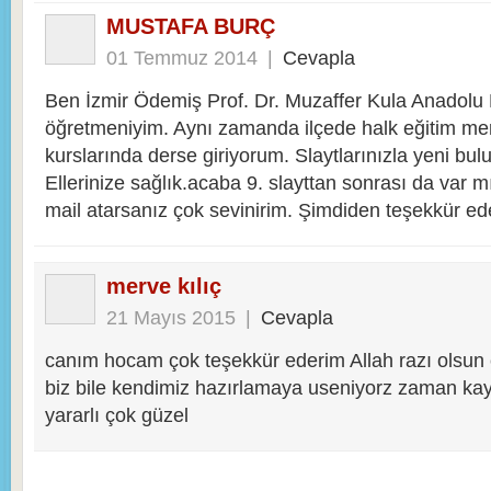
MUSTAFA BURÇ
01 Temmuz 2014
|
Cevapla
Ben İzmir Ödemiş Prof. Dr. Muzaffer Kula Anadolu L
öğretmeniyim. Aynı zamanda ilçede halk eğitim mer
kurslarında derse giriyorum. Slaytlarınızla yeni bul
Ellerinize sağlık.acaba 9. slayttan sonrası da var 
mail atarsanız çok sevinirim. Şimdiden teşekkür ed
merve kılıç
21 Mayıs 2015
|
Cevapla
canım hocam çok teşekkür ederim Allah razı olsun ç
biz bile kendimiz hazırlamaya useniyorz zaman ka
yararlı çok güzel