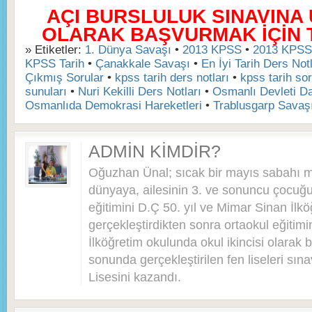
AÇI BURSLULUK SINAVINA
OLARAK BAŞVURMAK İÇİN TI
» Etiketler:
1. Dünya Savaşı
•
2013 KPSS
•
2013 KPSS 
KPSS Tarih
•
Çanakkale Savaşı
•
En İyi Tarih Ders Notl
Çıkmış Sorular
•
kpss tarih ders notları
•
kpss tarih sor
sunuları
•
Nuri Kekilli Ders Notları
•
Osmanlı Devleti D
Osmanlıda Demokrasi Hareketleri
•
Trablusgarp Savaş
ADMIN KIMDIR?
Oğuzhan Ünal; sıcak bir mayıs sabahı 
dünyaya, ailesinin 3. ve sonuncu çocuğu 
eğitimini D.Ç 50. yıl ve Mimar Sinan İlkö
gerçekleştirdikten sonra ortaokul eğitim
İlköğretim okulunda okul ikincisi olarak bi
sonunda gerçekleştirilen fen liseleri sı
Lisesini kazandı.