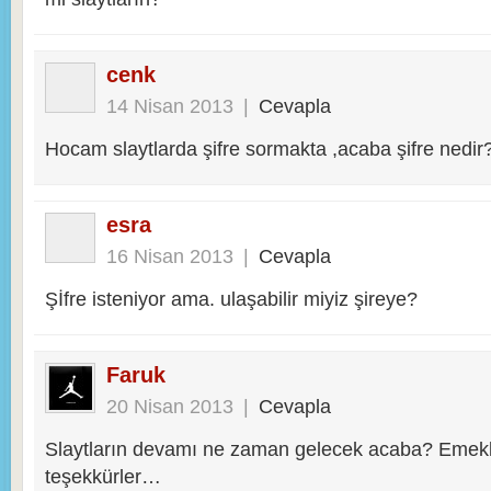
cenk
14 Nisan 2013
|
Cevapla
Hocam slaytlarda şifre sormakta ,acaba şifre nedir
esra
16 Nisan 2013
|
Cevapla
Şİfre isteniyor ama. ulaşabilir miyiz şireye?
Faruk
20 Nisan 2013
|
Cevapla
Slaytların devamı ne zaman gelecek acaba? Emekl
teşekkürler…