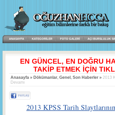
ANASAYFA
KATEGORILER
FOTO GALERI
AÇI BURSLULUK SI
EN GÜNCEL, EN DOĞRU H
TAKİP ETMEK İÇİN TIKL
Anasayfa
»
Dökümanlar
,
Genel
,
Son Haberler
»
2013 K
Devamı
2013 KPSS Tarih Slaytlarını