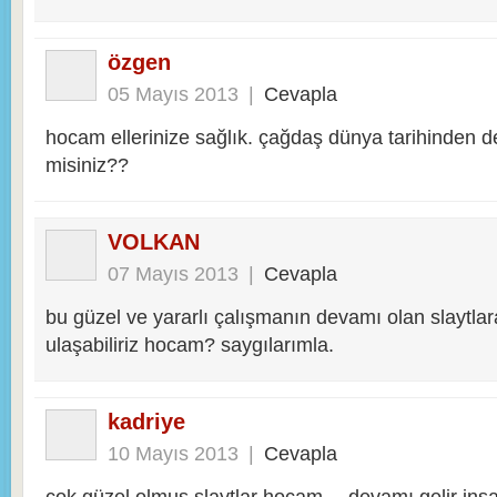
özgen
05 Mayıs 2013
|
Cevapla
hocam ellerinize sağlık. çağdaş dünya tarihinden de 
misiniz??
VOLKAN
07 Mayıs 2013
|
Cevapla
bu güzel ve yararlı çalışmanın devamı olan slaytl
ulaşabiliriz hocam? saygılarımla.
kadriye
10 Mayıs 2013
|
Cevapla
çok güzel olmuş slaytlar hocam… devamı gelir inş