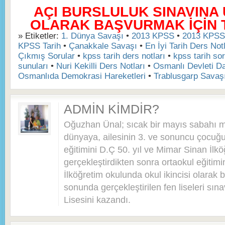
AÇI BURSLULUK SINAVINA
OLARAK BAŞVURMAK İÇİN TI
» Etiketler:
1. Dünya Savaşı
•
2013 KPSS
•
2013 KPSS 
KPSS Tarih
•
Çanakkale Savaşı
•
En İyi Tarih Ders Notl
Çıkmış Sorular
•
kpss tarih ders notları
•
kpss tarih sor
sunuları
•
Nuri Kekilli Ders Notları
•
Osmanlı Devleti D
Osmanlıda Demokrasi Hareketleri
•
Trablusgarp Savaş
ADMIN KIMDIR?
Oğuzhan Ünal; sıcak bir mayıs sabahı 
dünyaya, ailesinin 3. ve sonuncu çocuğu 
eğitimini D.Ç 50. yıl ve Mimar Sinan İlkö
gerçekleştirdikten sonra ortaokul eğitim
İlköğretim okulunda okul ikincisi olarak bi
sonunda gerçekleştirilen fen liseleri sı
Lisesini kazandı.