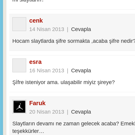
cenk
14 Nisan 2013
|
Cevapla
Hocam slaytlarda şifre sormakta ,acaba şifre nedir
esra
16 Nisan 2013
|
Cevapla
Şİfre isteniyor ama. ulaşabilir miyiz şireye?
Faruk
20 Nisan 2013
|
Cevapla
Slaytların devamı ne zaman gelecek acaba? Emekl
teşekkürler…