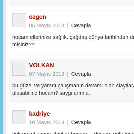
özgen
05 Mayıs 2013
|
Cevapla
hocam ellerinize sağlık. çağdaş dünya tarihinden de 
misiniz??
VOLKAN
07 Mayıs 2013
|
Cevapla
bu güzel ve yararlı çalışmanın devamı olan slaytl
ulaşabiliriz hocam? saygılarımla.
kadriye
10 Mayıs 2013
|
Cevapla
çok güzel olmuş slaytlar hocam… devamı gelir inş