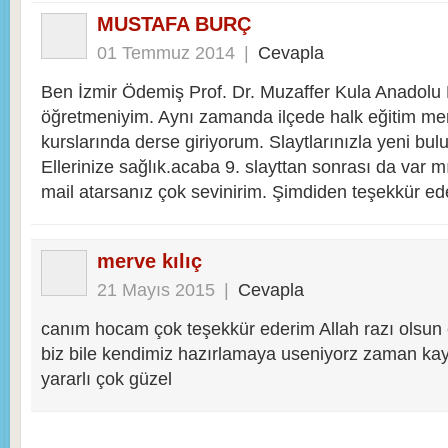
MUSTAFA BURÇ
01 Temmuz 2014
|
Cevapla
Ben İzmir Ödemiş Prof. Dr. Muzaffer Kula Anadolu L
öğretmeniyim. Aynı zamanda ilçede halk eğitim mer
kurslarında derse giriyorum. Slaytlarınızla yeni bul
Ellerinize sağlık.acaba 9. slayttan sonrası da var 
mail atarsanız çok sevinirim. Şimdiden teşekkür ed
merve kılıç
21 Mayıs 2015
|
Cevapla
canım hocam çok teşekkür ederim Allah razı olsun ç
biz bile kendimiz hazırlamaya useniyorz zaman ka
yararlı çok güzel