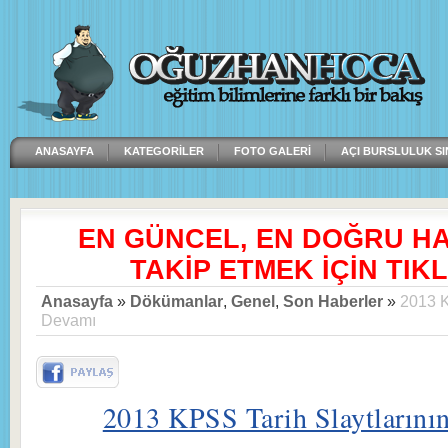
ANASAYFA
KATEGORILER
FOTO GALERI
AÇI BURSLULUK SI
EN GÜNCEL, EN DOĞRU H
TAKİP ETMEK İÇİN TIKL
Anasayfa
»
Dökümanlar
,
Genel
,
Son Haberler
»
2013 K
Devamı
2013 KPSS Tarih Slaytlarını