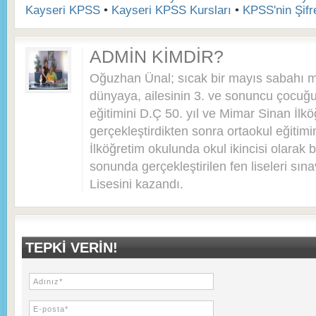
Kayseri KPSS
•
Kayseri KPSS Kursları
•
KPSS'nin Şifre
ADMIN KIMDIR?
Oğuzhan Ünal; sıcak bir mayıs sabahı 
dünyaya, ailesinin 3. ve sonuncu çocuğu 
eğitimini D.Ç 50. yıl ve Mimar Sinan İlkö
gerçekleştirdikten sonra ortaokul eğitim
İlköğretim okulunda okul ikincisi olarak bi
sonunda gerçekleştirilen fen liseleri sı
Lisesini kazandı.
TEPKI VERIN!