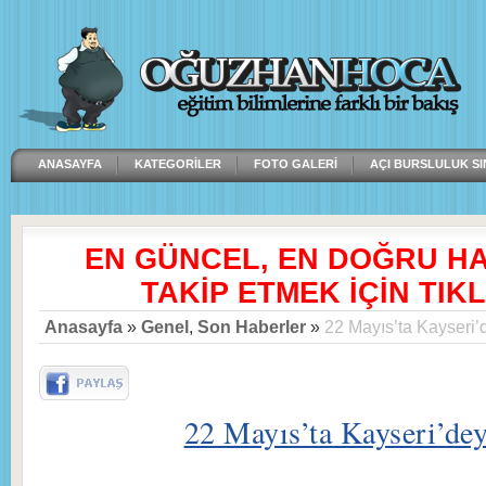
ANASAYFA
KATEGORILER
FOTO GALERI
AÇI BURSLULUK SI
EN GÜNCEL, EN DOĞRU H
TAKİP ETMEK İÇİN TIKL
Anasayfa
»
Genel
,
Son Haberler
»
22 Mayıs’ta Kayseri’
22 Mayıs’ta Kayseri’dey