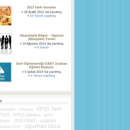
2013 Tarih Sunuları
» 26 Aralık 2012 'da yazılmış
»
10 Yorum yapılmış
Vatandaşlık Bilgisi – Yaptırım
(Müeyyide) Türleri
» 10 Ağustos 2014 'da yazılmış
»
0 Yorum
Sınıf Öğretmenliği ÖABT Uzaktan
Eğitimi Başlıyor.
» 5 Şubat 2014 'da yazılmış
»
2 Yorum yapılmış
ER
KPSS Tarih
andaşlık
Anayasa
KPSS
KPSS Şifreleri
KPSS
uzaktan
2015 ÖABT
Bilgisi
oğuzhan hoca
arabük KPSS