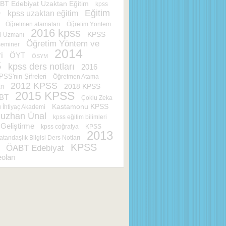
T Edebiyat Uzaktan Eğitim
kpss
Eğitim
kpss uzaktan eğitim
r
Öğretmen atamaları
Öğretim Yöntem
2016 kpss
KPSS
ri Uzmanı
Öğretim Yöntem ve
seminer
2014
i
ÖYT
ÖSYM
S
kpss ders notları
2016
PSS'nin Şifreleri
Öğretmen Atama
2012 KPSS
2018 KPSS
rı
2015 KPSS
BT
Çoklu Zeka
Kastamonu KPSS
İhtiyaç Akademi
uzhan Ünal
kpss eğitim bilimleri
Geliştirme
kpss coğrafya
KPSS
2013
atandaşlık Bilgisi Ders Notları
KPSS
ÖABT Edebiyat
oları