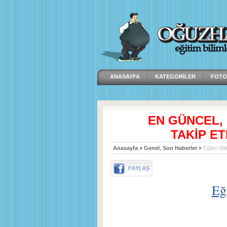
ANASAYFA
KATEGORILER
FOTO
EN GÜNCEL,
TAKİP ET
Anasayfa
»
Genel
,
Son Haberler
»
Eğitim Bili
Eğ