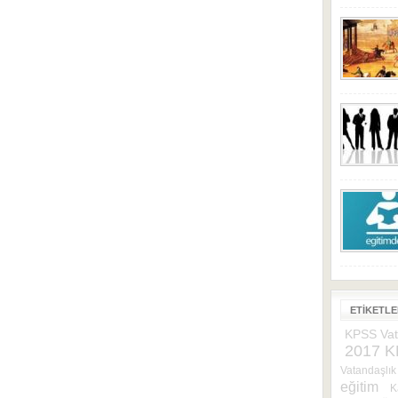
ETIKETL
KPSS Vat
2017 
Vatandaşlık 
eğitim
K