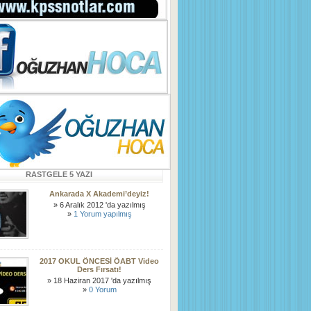
RASTGELE 5 YAZI
Ankarada X Akademi’deyiz!
» 6 Aralık 2012 'da yazılmış
»
1 Yorum yapılmış
2017 OKUL ÖNCESİ ÖABT Video
Ders Fırsatı!
» 18 Haziran 2017 'da yazılmış
»
0 Yorum