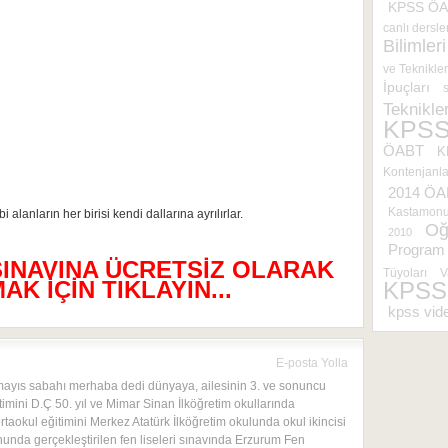
KPSS ÖAB
canlı dersle
Bilimleri
ve Teknikle
İpuçları
Teknikler
KPS
ÖABT
K
Kontenjanla
2014 ÖA
Kastamonu 
alanların her birisi kendi dallarına ayrılırlar.
Oğ
2010
Program 
SINAVINA ÜCRETSİZ OLARAK
Tüyoları
V
K İÇİN TIKLAYIN...
KPSS
kpss vide
E-posta Yolla
mayıs sabahı merhaba dedi dünyaya, ailesinin 3. ve sonuncu
timini D.Ç 50. yıl ve Mimar Sinan İlköğretim okullarında
rtaokul eğitimini Merkez Atatürk İlköğretim okulunda okul ikincisi
onunda gerçekleştirilen fen liseleri sınavında Erzurum Fen