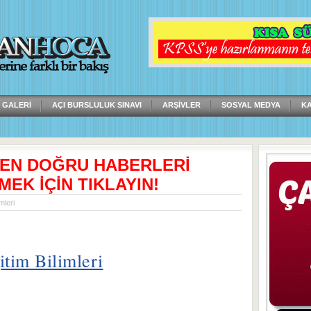
 GALERI
AÇI BURSLULUK SINAVI
ARŞIVLER
SOSYAL MEDYA
K
 EN DOĞRU HABERLERİ
MEK İÇİN TIKLAYIN!
mleri
itim Bilimleri