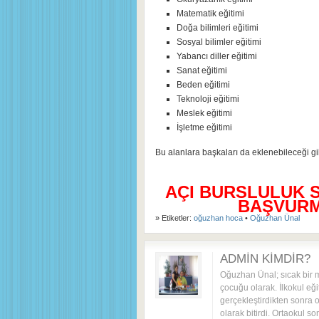
Matematik eğitimi
Doğa bilimleri eğitimi
Sosyal bilimler eğitimi
Yabancı diller eğitimi
Sanat eğitimi
Beden eğitimi
Teknoloji eğitimi
Meslek eğitimi
İşletme eğitimi
Bu alanlara başkaları da eklenebileceği gibi 
AÇI BURSLULUK 
BAŞVURMA
» Etiketler:
oğuzhan hoca
•
Oğuzhan Ünal
ADMIN KIMDIR?
Oğuzhan Ünal; sıcak bir 
çocuğu olarak. İlkokul eği
gerçekleştirdikten sonra o
olarak bitirdi. Ortaokul s