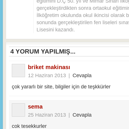
eğitimini D.Ç 50. yıl ve Mimar Sinan İlkö
gerçekleştirdikten sonra ortaokul eğitim
İlköğretim okulunda okul ikincisi olarak bi
sonunda gerçekleştirilen fen liseleri sı
Lisesini kazandı.
4
YORUM YAPILMIŞ...
briket makinası
12 Haziran 2013
|
Cevapla
çok yararlı bir site, bilgiler için de teşkkürler
sema
25 Haziran 2013
|
Cevapla
cok tesekkurler