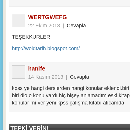
WERTGWEFG
22 Ekim 2013
|
Cevapla
TEŞEKKURLER
http://woldtarih.blogspot.com/
hanife
14 Kasım 2013
|
Cevapla
kpss ye hangi derslerden hangi konular eklendi.biri 
biri dio o konu vardı.hiç bişey anlamadım.eski kit
konular mı ver yeni kpss çalışma kitabı alıcamda
TEPKI VERIN!