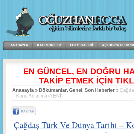
ANASAYFA
KATEGORILER
FOTO GALERI
AÇI BURSLULUK SI
EN GÜNCEL, EN DOĞRU H
TAKİP ETMEK İÇİN TIKL
Anasayfa
»
Dökümanlar
,
Genel
,
Son Haberler
»
Çağdaş
– Konu Anlatımlı (YENİ)
Çağdaş Türk Ve Dünya Tarihi – K