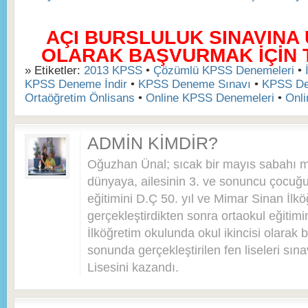
AÇI BURSLULUK SINAVINA
OLARAK BAŞVURMAK İÇİN TI
» Etiketler:
2013 KPSS
•
Çözümlü KPSS Denemeleri
•
KPSS Deneme İndir
•
KPSS Deneme Sınavı
•
KPSS De
Ortaöğretim Önlisans
•
Online KPSS Denemeleri
•
Onl
ADMIN KIMDIR?
Oğuzhan Ünal; sıcak bir mayıs sabahı 
dünyaya, ailesinin 3. ve sonuncu çocuğu 
eğitimini D.Ç 50. yıl ve Mimar Sinan İlkö
gerçekleştirdikten sonra ortaokul eğitim
İlköğretim okulunda okul ikincisi olarak bi
sonunda gerçekleştirilen fen liseleri sı
Lisesini kazandı.