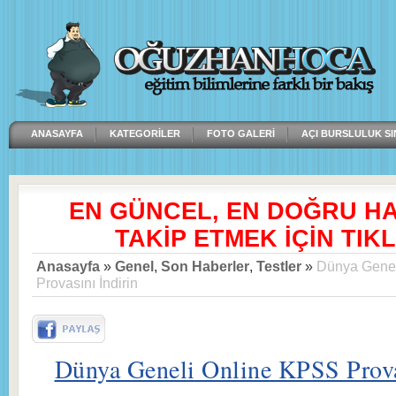
ANASAYFA
KATEGORILER
FOTO GALERI
AÇI BURSLULUK SI
EN GÜNCEL, EN DOĞRU H
TAKİP ETMEK İÇİN TIKL
Anasayfa
»
Genel
,
Son Haberler
,
Testler
»
Dünya Gene
Provasını İndirin
Dünya Geneli Online KPSS Prova