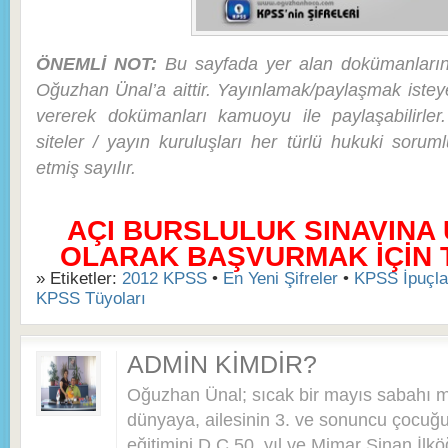
ÖNEMLİ NOT:
Bu sayfada yer alan dokümanların h
Oğuzhan Ünal’a aittir. Yayınlamak/paylaşmak isteye
vererek dokümanları kamuoyu ile paylaşabilirler
siteler / yayın kuruluşları her türlü hukuki soru
etmiş sayılır.
AÇI BURSLULUK SINAVINA
OLARAK BAŞVURMAK İÇİN TI
» Etiketler:
2012 KPSS
•
En Yeni Şifreler
•
KPSS İpuçla
KPSS Tüyoları
ADMIN KIMDIR?
Oğuzhan Ünal; sıcak bir mayıs sabahı 
dünyaya, ailesinin 3. ve sonuncu çocuğu 
eğitimini D.Ç 50. yıl ve Mimar Sinan İlkö