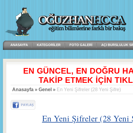
ANASAYFA
KATEGORILER
FOTO GALERI
AÇI BURSLULUK SI
EN GÜNCEL, EN DOĞRU H
TAKİP ETMEK İÇİN TIKL
Anasayfa
»
Genel
»
En Yeni Şifreler (28 Yeni Şifre)
En Yeni Şifreler (28 Yeni 